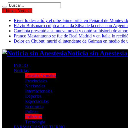
Ultimas Noticias
River lo descartó y el pibe Jaime brilla en Peñarol de Montevi
Flávio Bolsonaro culpó a Lula da Silva de la crisis con Argentin
Camilota presentó a su nueva novia y contó su historia de amo
Franco Mastantuono se fue de Real Madrid y en Italia lo recibió
Dolor en Chubut: murió el intendente de Gaiman en medio de 
Noticia sin Anestesi
INICIO
Noticias
Locales / zonales
Provinciales
Nacionales
Internacionales
Deportes
Espectaculos
Economia
Politica
Policiales
Tecnologia
FARMACIAS DE TURNO