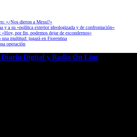
deo: «¿Nos dieron a Messi?»
a y a su «política exterior ideologizada y de confrontación»
r: «Hoy, por fin, podemos dejar de escondernos»
 una multitud: jugará en Fiorentina
una operación
a Diario Digital y Radio On Line