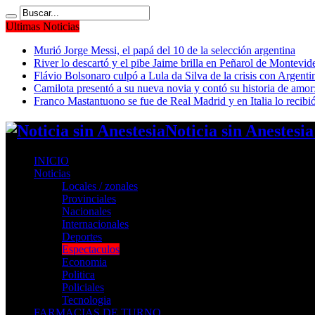
Ultimas Noticias
Murió Jorge Messi, el papá del 10 de la selección argentina
River lo descartó y el pibe Jaime brilla en Peñarol de Montevi
Flávio Bolsonaro culpó a Lula da Silva de la crisis con Argentin
Camilota presentó a su nueva novia y contó su historia de amo
Franco Mastantuono se fue de Real Madrid y en Italia lo recibió
Noticia sin Anestesi
INICIO
Noticias
Locales / zonales
Provinciales
Nacionales
Internacionales
Deportes
Espectaculos
Economia
Politica
Policiales
Tecnologia
FARMACIAS DE TURNO