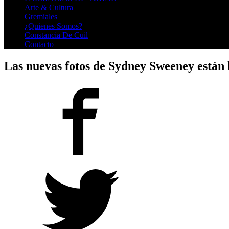
Arte & Cultura
Gremiales
¿Quienes Somos?
Constancia De Cuil
Contacto
Las nuevas fotos de Sydney Sweeney están h