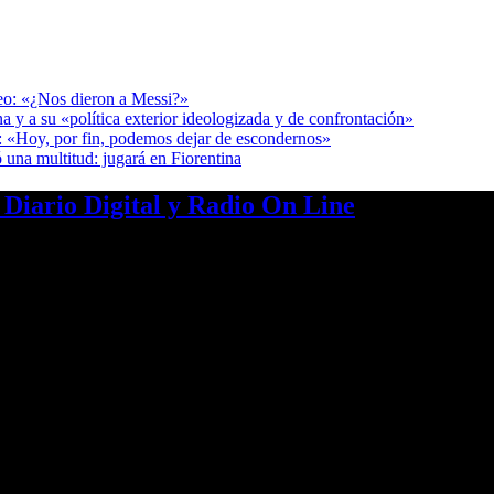
deo: «¿Nos dieron a Messi?»
a y a su «política exterior ideologizada y de confrontación»
r: «Hoy, por fin, podemos dejar de escondernos»
 una multitud: jugará en Fiorentina
a Diario Digital y Radio On Line