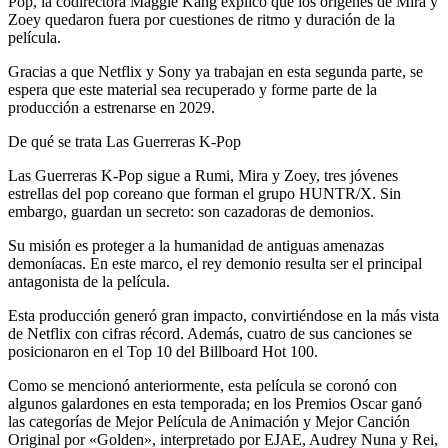
Pop, la codirectora Maggie Kang explicó que los orígenes de Mira y
Zoey quedaron fuera por cuestiones de ritmo y duración de la
película.
Gracias a que Netflix y Sony ya trabajan en esta segunda parte, se
espera que este material sea recuperado y forme parte de la
producción a estrenarse en 2029.
De qué se trata Las Guerreras K-Pop
Las Guerreras K-Pop sigue a Rumi, Mira y Zoey, tres jóvenes
estrellas del pop coreano que forman el grupo HUNTR/X. Sin
embargo, guardan un secreto: son cazadoras de demonios.
Su misión es proteger a la humanidad de antiguas amenazas
demoníacas. En este marco, el rey demonio resulta ser el principal
antagonista de la película.
Esta producción generó gran impacto, convirtiéndose en la más vista
de Netflix con cifras récord. Además, cuatro de sus canciones se
posicionaron en el Top 10 del Billboard Hot 100.
Como se mencionó anteriormente, esta película se coronó con
algunos galardones en esta temporada; en los Premios Oscar ganó
las categorías de Mejor Película de Animación y Mejor Canción
Original por «Golden», interpretado por EJAE, Audrey Nuna y Rei,