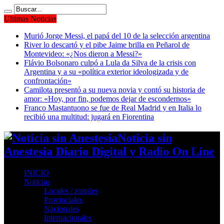
Ultimas Noticias
Murió Jorge Messi, el papá del 10 de la selección argentina
River lo descartó y el pibe Jaime brilla en Peñarol de
Montevideo: «¿Nos dieron a Messi?»
Flávio Bolsonaro culpó a Lula da Silva de la crisis con
Argentina y a su «política exterior ideologizada y de
confrontación»
Camilota presentó a su nueva novia y contó su historia de
amor: «Hoy, por fin, podemos dejar de escondernos»
Franco Mastantuono se fue de Real Madrid y en Italia lo
recibió una multitud: jugará en Fiorentina
Noticia sin
Anestesia Diario Digital y Radio On Line
INICIO
Noticias
Locales / zonales
Provinciales
Nacionales
Internacionales