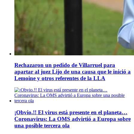
Rechazaron un pedido de Villarruel para
apartar al juez Lijo de una causa que le inició a
Lemoine y otros referentes de la LLA
¡Obvio.!! El virus está presente en el planeta…
Coronavirus: La OMS advirtió a Europa sobre
una posible tercera ola