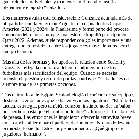
ganar duelos individuales y mantener un ritmo alto justifica
plenamente el apodo “Caballo”.
Los números avalan esta consideración: González acumula más de
50 partidos con la Selección Argentina, ha ganado dos Copas
América (2021 y 2024), la Finalissima y formó parte del proceso
campeón del mundo, aunque una lesión le impidió participar en
Qatar 2022. Además, suele responder con goles importantes y una
entrega que lo posiciona entre los jugadores más valorados por el
cuerpo técnico.
Más allá de las bromas y los apodos, la relación entre Scaloni y
González refleja la confianza del entrenador en uno de los
futbolistas más sacrificados del equipo. Cuando se necesita
intensidad, presión y recorrido por las bandas, el “Caballo” es casi
siempre una de las primeras opciones.
Tras el triunfo ante Egipto, Scaloni elogió el carácter de su equipo y
destacó las emociones que le hacen vivir sus jugadores. “El fútbol es
táctica, estrategia, pero también corazón, instinto, no dar un balón
por perdido hasta que el árbitro no lo dice”, afirmó el DT en la rueda
de prensa. Las emociones le impidieron ofrecer la entrevista breve
en la cancha al terminar el partido, declarando: “No puedo levantar
la mirada, lo siento. Estoy muy emocionado… ¡Qué grupo de
jugadores, hermano!”.