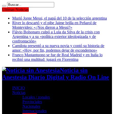
Ultimas Noticias
Murió Jorge Messi, el papá del 10 de la selección argentina
River lo descartó y el pibe Jaime brilla en Peñarol de
Montevideo: «¿Nos dieron a Messi?»
Flávio Bolsonaro culpó a Lula da Silva de la crisis con
Argentina y a su «política exterior ideologizada y de
confrontación»
Camilota presentó a su nueva novia y contó su historia de
amor: «Hoy, por fin, podemos dejar de escondernos»
Franco Mastantuono se fue de Real Madrid y en Italia lo
recibió una multitud: jugará en Fiorentina
Noticia sin
Anestesia Diario Digital y Radio On Line
INICIO
Noticias
Locales / zonales
Provinciales
Nacionales
Internacionales