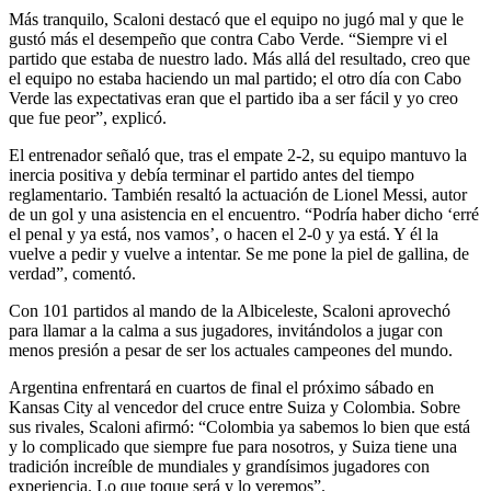
Más tranquilo, Scaloni destacó que el equipo no jugó mal y que le
gustó más el desempeño que contra Cabo Verde. “Siempre vi el
partido que estaba de nuestro lado. Más allá del resultado, creo que
el equipo no estaba haciendo un mal partido; el otro día con Cabo
Verde las expectativas eran que el partido iba a ser fácil y yo creo
que fue peor”, explicó.
El entrenador señaló que, tras el empate 2-2, su equipo mantuvo la
inercia positiva y debía terminar el partido antes del tiempo
reglamentario. También resaltó la actuación de Lionel Messi, autor
de un gol y una asistencia en el encuentro. “Podría haber dicho ‘erré
el penal y ya está, nos vamos’, o hacen el 2-0 y ya está. Y él la
vuelve a pedir y vuelve a intentar. Se me pone la piel de gallina, de
verdad”, comentó.
Con 101 partidos al mando de la Albiceleste, Scaloni aprovechó
para llamar a la calma a sus jugadores, invitándolos a jugar con
menos presión a pesar de ser los actuales campeones del mundo.
Argentina enfrentará en cuartos de final el próximo sábado en
Kansas City al vencedor del cruce entre Suiza y Colombia. Sobre
sus rivales, Scaloni afirmó: “Colombia ya sabemos lo bien que está
y lo complicado que siempre fue para nosotros, y Suiza tiene una
tradición increíble de mundiales y grandísimos jugadores con
experiencia. Lo que toque será y lo veremos”.