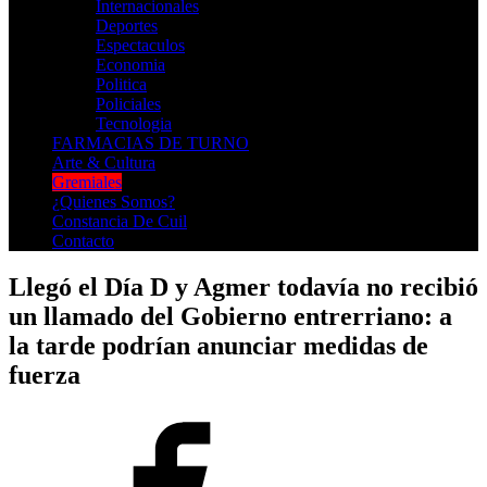
Internacionales
Deportes
Espectaculos
Economia
Politica
Policiales
Tecnologia
FARMACIAS DE TURNO
Arte & Cultura
Gremiales
¿Quienes Somos?
Constancia De Cuil
Contacto
Llegó el Día D y Agmer todavía no recibió
un llamado del Gobierno entrerriano: a
la tarde podrían anunciar medidas de
fuerza