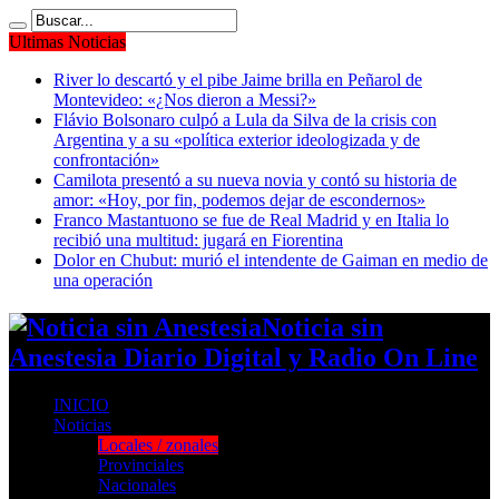
Ultimas Noticias
River lo descartó y el pibe Jaime brilla en Peñarol de
Montevideo: «¿Nos dieron a Messi?»
Flávio Bolsonaro culpó a Lula da Silva de la crisis con
Argentina y a su «política exterior ideologizada y de
confrontación»
Camilota presentó a su nueva novia y contó su historia de
amor: «Hoy, por fin, podemos dejar de escondernos»
Franco Mastantuono se fue de Real Madrid y en Italia lo
recibió una multitud: jugará en Fiorentina
Dolor en Chubut: murió el intendente de Gaiman en medio de
una operación
Noticia sin
Anestesia Diario Digital y Radio On Line
INICIO
Noticias
Locales / zonales
Provinciales
Nacionales