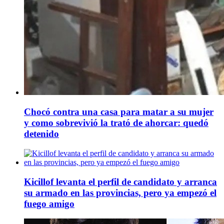
Chocó contra una casa para matar a su mujer
y como sobrevivió la trató de ahorcar: quedó
detenido
Kicillof levanta el perfil de candidato y arranca
su armado en las provincias, pero ya empezó el
fuego amigo