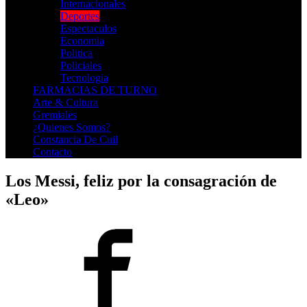
Internacionales
Deportes
Espectaculos
Economia
Politica
Policiales
Tecnologia
FARMACIAS DE TURNO
Arte & Cultura
Gremiales
¿Quienes Somos?
Constancia De Cuil
Contacto
Los Messi, feliz por la consagración de
«Leo»