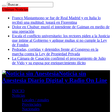
Ultimas Noticias
Franco Mastantuono se fue de Real Madrid y en Italia lo
recibió una multitud: jugará en Fiorentina
Dolor en Chubut: murió el intendente de Gaiman en medio de
una operación
Escala el conflicto universitario: los rectores piden a la Justicia
que intime al Gobierno y aplique multas si no cumple la Ley
de Fondos
Pedradas, corridas y detenidos frente al Congreso en la
marcha contra la Ley de Propiedad Privada
La Cámara de Casación confirmó el procesamiento de Julio
de Vido y su esposa por enriquecimiento ilícito
Noticia sin
Anestesia Diario Digital y Radio On Line
INICIO
Noticias
Locales / zonales
Provinciales
Nacionales