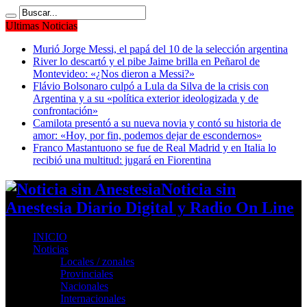
Ultimas Noticias
Murió Jorge Messi, el papá del 10 de la selección argentina
River lo descartó y el pibe Jaime brilla en Peñarol de
Montevideo: «¿Nos dieron a Messi?»
Flávio Bolsonaro culpó a Lula da Silva de la crisis con
Argentina y a su «política exterior ideologizada y de
confrontación»
Camilota presentó a su nueva novia y contó su historia de
amor: «Hoy, por fin, podemos dejar de escondernos»
Franco Mastantuono se fue de Real Madrid y en Italia lo
recibió una multitud: jugará en Fiorentina
Noticia sin
Anestesia Diario Digital y Radio On Line
INICIO
Noticias
Locales / zonales
Provinciales
Nacionales
Internacionales