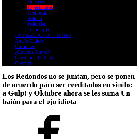
Deportes
Espectaculos
Economia
Politica
Policiales
Tecnologia
FARMACIAS DE TURNO
Arte & Cultura
Gremiales
¿Quienes Somos?
Constancia De Cuil
Contacto
Los Redondos no se juntan, pero se ponen
de acuerdo para ser reeditados en vinilo:
a Gulp! y Oktubre ahora se les suma Un
baión para el ojo idiota