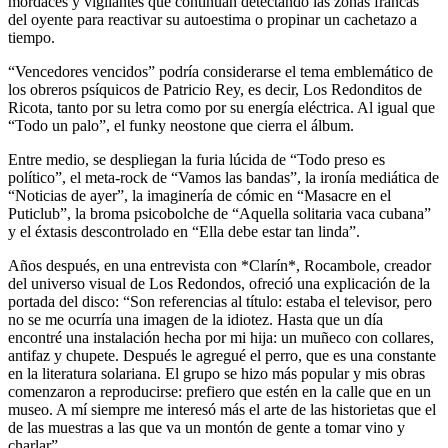
mordaces y vigilantes que continúan detectando las zonas francas
del oyente para reactivar su autoestima o propinar un cachetazo a
tiempo.
“Vencedores vencidos” podría considerarse el tema emblemático de
los obreros psíquicos de Patricio Rey, es decir, Los Redonditos de
Ricota, tanto por su letra como por su energía eléctrica. Al igual que
“Todo un palo”, el funky neostone que cierra el álbum.
Entre medio, se despliegan la furia lúcida de “Todo preso es
político”, el meta-rock de “Vamos las bandas”, la ironía mediática de
“Noticias de ayer”, la imaginería de cómic en “Masacre en el
Puticlub”, la broma psicobolche de “Aquella solitaria vaca cubana”
y el éxtasis descontrolado en “Ella debe estar tan linda”.
Años después, en una entrevista con *Clarín*, Rocambole, creador
del universo visual de Los Redondos, ofreció una explicación de la
portada del disco: “Son referencias al título: estaba el televisor, pero
no se me ocurría una imagen de la idiotez. Hasta que un día
encontré una instalación hecha por mi hija: un muñeco con collares,
antifaz y chupete. Después le agregué el perro, que es una constante
en la literatura solariana. El grupo se hizo más popular y mis obras
comenzaron a reproducirse: prefiero que estén en la calle que en un
museo. A mí siempre me interesó más el arte de las historietas que el
de las muestras a las que va un montón de gente a tomar vino y
charlar”.