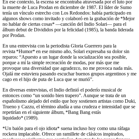
En ese contexto, la escena se encontraba atravesada por el luto por
la muerte de Luca Prodan en diciembre de 1987. El líder de Sumo
tenía un vínculo estrecho con Los Redondos: había participado en
algunos shows como invitado y colaboró en la grabación de *Mejor
no hablar de ciertas cosas* —canción del Indio Solari— para el
álbum debut de Divididos por la felicidad (1985), la banda liderada
por Prodan.
En una entrevista con la periodista Gloria Guerrero para la
revista *Humor* en ese mismo año, Solari expresaba su dolor sin
reparos: “Apuesto a un lugar donde la socialización sea posible,
porque a mí la simple recreación de modas, por más que me
provoque una diversidad que agradezco, no me provoca nada más.
Ojalá me estuviera pasando escuchar buenos grupos argentinos y me
cago en el hijo de puta de Luca que se murió”.
En diversas entrevistas, el Indio definió el poderío musical de
entonces como “un sonido bien trapero”. Aunque se trata de un
españolismo alejado del estilo que hoy sostienen artistas como Duki,
Trueno y Cazzu, el término aludía a una crudeza e intensidad que se
repetirían en el siguiente álbum, *Bang Bang estás
liquidado* (1989).
*Un baión para el ojo idiota* suena incluso hoy como una ráfaga
rockera implacable. Ofrece un ramillete de clásicos inspirados,