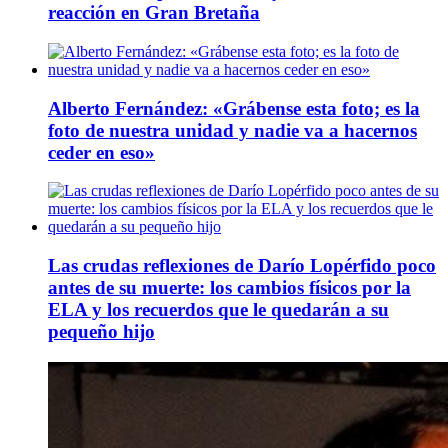
reacción en Gran Bretaña
Alberto Fernández: «Grábense esta foto; es la
foto de nuestra unidad y nadie va a hacernos
ceder en eso»
Las crudas reflexiones de Darío Lopérfido poco
antes de su muerte: los cambios físicos por la
ELA y los recuerdos que le quedarán a su
pequeño hijo