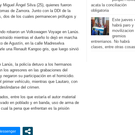
acata la conciliación
y Miguel Ángel Silva (25), quienes fueron
obligatoria
 Lomas de Zamora. Junto con la DDI de la
os, dos de los cuales permanecen prófugos y
Este jueves 
habrá paro y
movilizacion
cuando robaron un Volkswagen Voyage en Lanús.
gremios
straído mientras el dueño lo dejó en marcha
entrerrianos. No habrá
 de Agustín, en la calle Madreselva
clases, entre otras cosa
le una Renault Kangoo gris, que luego sirvió
e Lanús, la policía detuvo a los hermanos
an los agresores en las grabaciones del
 negaron su participación en el homicidio.
el primer vehículo, mientras que Lautaro, con
deslindarse del crimen.
dos, entre los que estaría el autor material
ravado en poblado y en banda, uso de arma de
 cual la pena que enfrentan es la prisión