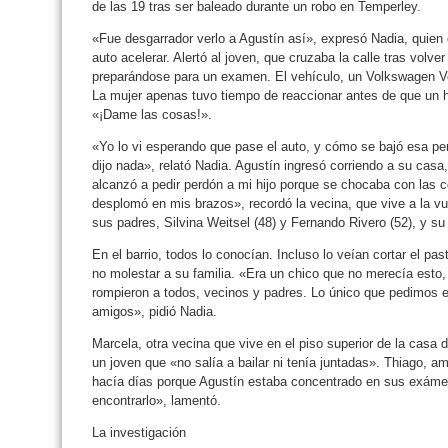
de las 19 tras ser baleado durante un robo en Temperley.
«Fue desgarrador verlo a Agustín así», expresó Nadia, quien
auto acelerar. Alertó al joven, que cruzaba la calle tras volver
preparándose para un examen. El vehículo, un Volkswagen V
La mujer apenas tuvo tiempo de reaccionar antes de que un ho
«¡Dame las cosas!».
«Yo lo vi esperando que pase el auto, y cómo se bajó esa per
dijo nada», relató Nadia. Agustín ingresó corriendo a su casa
alcanzó a pedir perdón a mi hijo porque se chocaba con las c
desplomó en mis brazos», recordó la vecina, que vive a la vue
sus padres, Silvina Weitsel (48) y Fernando Rivero (52), y s
En el barrio, todos lo conocían. Incluso lo veían cortar el pa
no molestar a su familia. «Era un chico que no merecía esto,
rompieron a todos, vecinos y padres. Lo único que pedimos es
amigos», pidió Nadia.
Marcela, otra vecina que vive en el piso superior de la casa 
un joven que «no salía a bailar ni tenía juntadas». Thiago, a
hacía días porque Agustín estaba concentrado en sus exámen
encontrarlo», lamentó.
La investigación