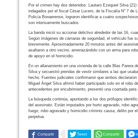
Por el crimen hay dos detenidos: Lautaro Ezequiel Silva (21) 
indagados por el fiscal César Lucero, de la Fiscalía N° 7 de
Policía Bonaerense, lograron identificar a cuatro sospechos
son intensamente buscados.
La banda inició su accionar delictivo alrededor de las 16, 
Según imágenes de cámaras de seguridad, el vehículo fue su
brevemente. Aproximadamente 20 minutos antes del asesinato
asaltaron a otro vecino, amenazándolo con un arma para robar
de apoyo en el homicidio.
En un allanamiento en una vivienda de la calle Blas Parera d
Silva y secuestró prendas de vestir similares a las que usab
hecho. Fuentes judiciales confirmaron que ambos declararon y
Miguel Ángel Silva afirmó haber participado solo en el robo d
antecedentes por encubrimiento, presentó una coartada para 
La búsqueda continúa, apuntando a los dos prófugos identifica
del asesinato. Están imputados por hurto agravado, robo ag
fuego, robo agravado y homicidio criminis causa, delito por el
perpetua.