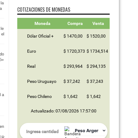
la
COTIZACIONES DE MONEDAS
ta
Moneda
Compra
Venta
 le
 el
Dólar Oficial +
$ 1470,00
$ 1520,00
Euro
$ 1720,373
$ 1734,514
odo
ó»
Real
$ 293,964
$ 294,135
Peso Uruguayo
$ 37,242
$ 37,243
d a
Peso Chileno
$ 1,642
$ 1,642
Actualizado: 07/08/2026 17:57:00
 en
ER