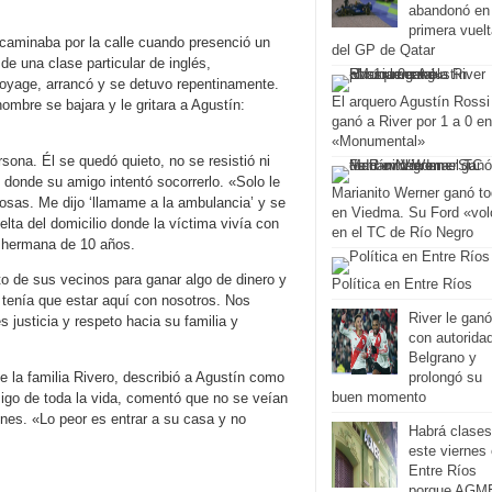
abandonó en 
primera vuel
 caminaba por la calle cuando presenció un
del GP de Qatar
 de una clase particular de inglés,
oyage, arrancó y se detuvo repentinamente.
El arquero Agustín Rossi
mbre se bajara y le gritara a Agustín:
ganó a River por 1 a 0 en
«Monumental»
sona. Él se quedó quieto, no se resistió ni
, donde su amigo intentó socorrerlo. «Solo le
Marianito Werner ganó t
osas. Me dijo ‘llamame a la ambulancia’ y se
en Viedma. Su Ford «vol
lta del domicilio donde la víctima vivía con
en el TC de Río Negro
u hermana de 10 años.
sto de sus vecinos para ganar algo de dinero y
Política en Entre Ríos
 tenía que estar aquí con nosotros. Nos
River le ganó
 justicia y respeto hacia su familia y
con autorida
Belgrano y
prolongó su
de la familia Rivero, describió a Agustín como
buen momento
migo de toda la vida, comentó que no se veían
es. «Lo peor es entrar a su casa y no
Habrá clases
este viernes
Entre Ríos
porque AGM