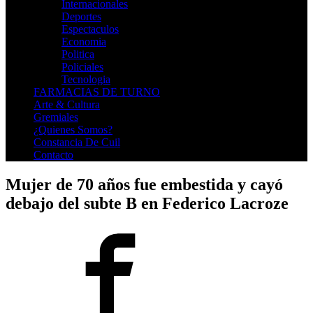
Internacionales
Deportes
Espectaculos
Economia
Politica
Policiales
Tecnologia
FARMACIAS DE TURNO
Arte & Cultura
Gremiales
¿Quienes Somos?
Constancia De Cuil
Contacto
Mujer de 70 años fue embestida y cayó
debajo del subte B en Federico Lacroze