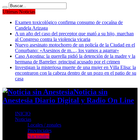
Ultimas Noticias
Examen toxicológico confirma consumo de cocaína de
Candela Arizaga
A un año del caso del preceptor que mató a su hijo, marchan
al Congreso contra la violencia vicaria
Nuevo asesinato motochorro de un policía de la Ciudad en el
Conurbano: «Asesinos de m…, los vamos a agarrar»
Caso Agostina: la querella pidió la detención de la madre y la
hermana de Barrelier, principal acusado por el crimen
Investigan la misteriosa muerte de una mujer en Villa Elisa: la
encontraron con la cabeza dentro de un pozo en el patio de su
casa
Noticia sin
Anestesia Diario Digital y Radio On Line
INICIO
Noticias
Locales / zonales
Provinciales
Nacionales