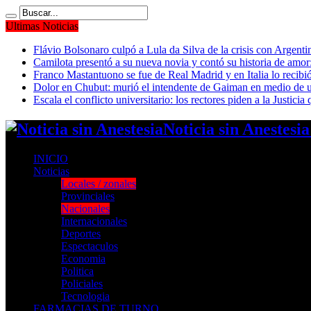
Ultimas Noticias
Flávio Bolsonaro culpó a Lula da Silva de la crisis con Argentin
Camilota presentó a su nueva novia y contó su historia de amo
Franco Mastantuono se fue de Real Madrid y en Italia lo recibió
Dolor en Chubut: murió el intendente de Gaiman en medio de 
Escala el conflicto universitario: los rectores piden a la Justi
Noticia sin Anestesi
INICIO
Noticias
Locales / zonales
Provinciales
Nacionales
Internacionales
Deportes
Espectaculos
Economia
Politica
Policiales
Tecnologia
FARMACIAS DE TURNO