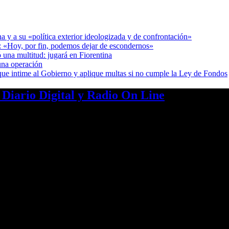
a y a su «política exterior ideologizada y de confrontación»
r: «Hoy, por fin, podemos dejar de escondernos»
 una multitud: jugará en Fiorentina
una operación
cia que intime al Gobierno y aplique multas si no cumple la Ley de Fondos
a Diario Digital y Radio On Line