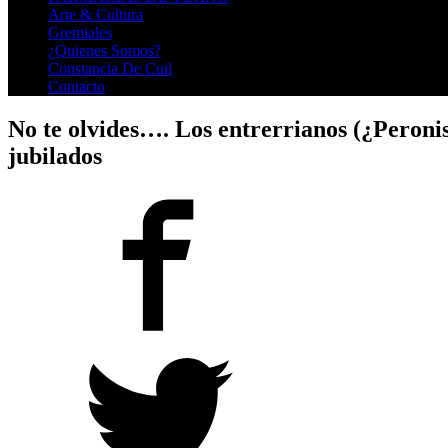
Arte & Cultura
Gremiales
¿Quienes Somos?
Constancia De Cuil
Contacto
No te olvides…. Los entrerrianos (¿Peron
jubilados