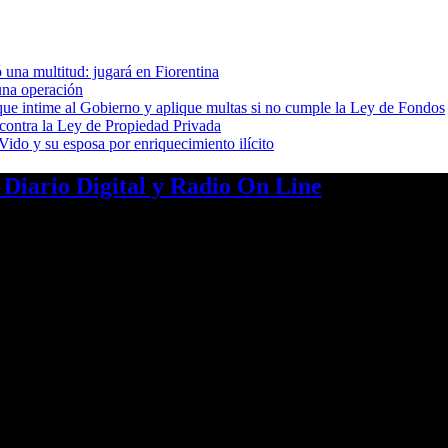
 una multitud: jugará en Fiorentina
una operación
cia que intime al Gobierno y aplique multas si no cumple la Ley de Fondos
 contra la Ley de Propiedad Privada
ido y su esposa por enriquecimiento ilícito
a Diario Digital y Radio On Line