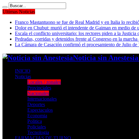
Ultimas Noticias
Franco Mastantuono se fue de Real Madrid y en Italia lo recibió
Dolor en Chubut: murió el intendente de Gaiman en medio de 
Escala el conflicto universitario: los rectores piden a la Justi
Pedradas, corridas y detenidos frente al Congreso en la marcha
La Cámara de Casación confirmó el procesamiento de Julio de V
Noticia sin Anestesi
INICIO
Noticias
Locales / zonales
Provinciales
Nacionales
Internacionales
Deportes
Espectaculos
Economia
Politica
Policiales
Tecnologia
FARMACIAS DE TURNO