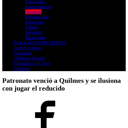
Nacionales
Internacionales
Deportes
Espectaculos
Economia
Politica
Policiales
Tecnologia
FARMACIAS DE TURNO
Arte & Cultura
Gremiales
¿Quienes Somos?
Constancia De Cuil
Contacto
Patronato venció a Quilmes y se ilusiona
con jugar el reducido