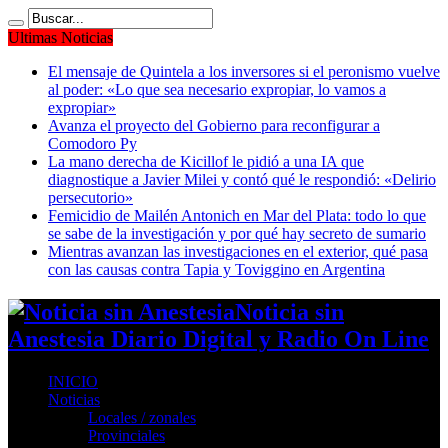
Ultimas Noticias
El mensaje de Quintela a los inversores si el peronismo vuelve
al poder: «Lo que sea necesario expropiar, lo vamos a
expropiar»
Avanza el proyecto del Gobierno para reconfigurar a
Comodoro Py
La mano derecha de Kicillof le pidió a una IA que
diagnostique a Javier Milei y contó qué le respondió: «Delirio
persecutorio»
Femicidio de Mailén Antonich en Mar del Plata: todo lo que
se sabe de la investigación y por qué hay secreto de sumario
Mientras avanzan las investigaciones en el exterior, qué pasa
con las causas contra Tapia y Toviggino en Argentina
Noticia sin
Anestesia Diario Digital y Radio On Line
INICIO
Noticias
Locales / zonales
Provinciales