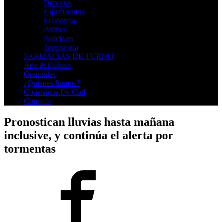
Deportes
Espectaculos
Economia
Politica
Policiales
Tecnologia
FARMACIAS DE TURNO
Arte & Cultura
Gremiales
¿Quienes Somos?
Constancia De Cuil
Contacto
Pronostican lluvias hasta mañana
inclusive, y continúa el alerta por
tormentas