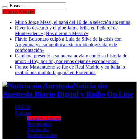
Ultimas Noticias
Murió Jorge Messi, el papá del 10 de la selección argentina
River lo descartó y el pibe Jaime brilla en Peñarol de
Montevideo: «¿Nos dieron a Messi?»
Flávio Bolsonaro culpó a Lula da Silva de la crisis con
Argentina y a su «política exterior ideologizada y de
confrontación»
Camilota presentó a su nueva novia y contó su historia de
amor: «Hoy, por fin, podemos dejar de escondernos»
Franco Mastantuono se fue de Real Madrid y en Italia lo
recibió una multitud: jugará en Fiorentina
Noticia sin
Anestesia Diario Digital y Radio On Line
INICIO
Noticias
Locales / zonales
Provinciales
Nacionales
Internacionales