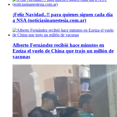
¡Felíz Navidad..!! para quienes siguen cada día
a NSA (noticiasinanestesia.com.ar)
Alberto Fernández recibió hace minutos en
Ezeiza el vuelo de China que trajo un millón de
vacunas