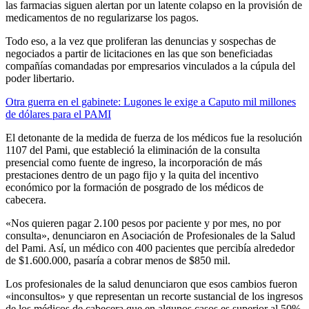
las farmacias siguen alertan por un latente colapso en la provisión de
medicamentos de no regularizarse los pagos.
Todo eso, a la vez que proliferan las denuncias y sospechas de
negociados a partir de licitaciones en las que son beneficiadas
compañías comandadas por empresarios vinculados a la cúpula del
poder libertario.
Otra guerra en el gabinete: Lugones le exige a Caputo mil millones
de dólares para el PAMI
El detonante de la medida de fuerza de los médicos fue la resolución
1107 del Pami, que estableció la eliminación de la consulta
presencial como fuente de ingreso, la incorporación de más
prestaciones dentro de un pago fijo y la quita del incentivo
económico por la formación de posgrado de los médicos de
cabecera.
«Nos quieren pagar 2.100 pesos por paciente y por mes, no por
consulta», denunciaron en Asociación de Profesionales de la Salud
del Pami. Así, un médico con 400 pacientes que percibía alrededor
de $1.600.000, pasaría a cobrar menos de $850 mil.
Los profesionales de la salud denunciaron que esos cambios fueron
«inconsultos» y que representan un recorte sustancial de los ingresos
de los médicos de cabecera que en algunos casos es superior al 50%.