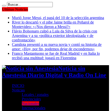
Ultimas Noticias
Murió Jorge Messi, el papá del 10 de la selección argentina
River lo descartó y el pibe Jaime brilla en Peñarol de
Montevideo: «¿Nos dieron a Messi?»
Flávio Bolsonaro culpó a Lula da Silva de la crisis con
Argentina y a su «política exterior ideologizada y de
confrontación»
Camilota presentó a su nueva novia y contó su historia de
amor: «Hoy, por fin, podemos dejar de escondernos»
Franco Mastantuono se fue de Real Madrid y en Italia lo
recibió una multitud: jugará en Fiorentina
Noticia sin
Anestesia Diario Digital y Radio On Line
INICIO
Noticias
Locales / zonales
Provinciales
Nacionales
Internacionales