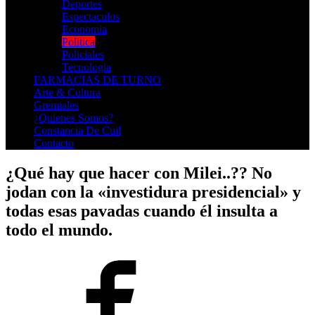
Deportes
Espectaculos
Economia
Politica
Policiales
Tecnologia
FARMACIAS DE TURNO
Arte & Cultura
Gremiales
¿Quienes Somos?
Constancia De Cuil
Contacto
¿Qué hay que hacer con Milei..?? No
jodan con la «investidura presidencial» y
todas esas pavadas cuando él insulta a
todo el mundo.