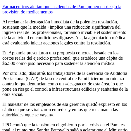
Farmacéuticos alertan que las deudas de Pami ponen en riesgo la
provisión de medicamentos
Al reclamar la derogación inmediata de la polémica resolución,
sostienen que la medida «implica una reducción significativa del
ingreso real de los profesionales, tornando inviable el sostenimiento
de la actividad en condiciones dignas». Así, la agremiación médica
está evaluando iniciar acciones legales contra la resolución.
En Appamia presentaron una propuesta concreta, basada en los
costos reales del ejercicio profesional, que establece una cápita de
$6.500 como piso necesario para sostener la atención médica.
Por otro lado, días atrás los trabajadores de la Gerencia de Auditoria
Prestacional (GAP) de la sede central de Pami hicieron un ruidazo
contra lo que denuncian como un «desguace» de esta área, lo que
pone en riesgo el control a infraestructuras edilicias y sanitarias de la
obra social.
El malestar de los empleados de esa gerencia quedó expuesto en los
cánticos que se viralizaron en redes y en los que reclaman a las
autoridades «que se vayan».
LPO contó que la tensión en el gobierno por la crisis en el Pami es
total, al punto que Sandra Pettovello salió a aclarar que el Ministerio