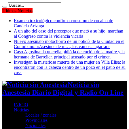
Ultimas Noticias
Examen toxicológico confirma consumo de cocaína de
Candela Arizaga
A un año del caso del preceptor que mató a su hijo, marchan
al Congreso contra la violencia vicaria
Nuevo asesinato motochorro de un policía de la Ciudad en el
Conurbano: «Asesinos de m…, los vamos a agarrar»
Caso Agostina: la querella pidió la detención de la madre y la
hermana de Barrelier, principal acusado por el crimen
Investigan la misteriosa muerte de una mujer en Villa Elisa: la
encontraron con la cabeza dentro de un pozo en el patio de su
casa
Noticia sin
Anestesia Diario Digital y Radio On Line
INICIO
Noticias
Locales / zonales
Provinciales
Nacionales