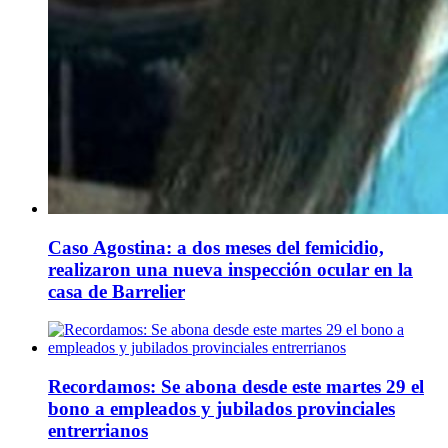
Caso Agostina: a dos meses del femicidio,
realizaron una nueva inspección ocular en la
casa de Barrelier
Recordamos: Se abona desde este martes 29 el
bono a empleados y jubilados provinciales
entrerrianos