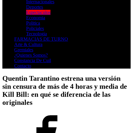
Internacionales
Deportes
Espectaculos
Economia
Politica
Policiales
Tecnologia
FARMACIAS DE TURNO
Arte & Cultura
Gremiales
¿Quienes Somos?
Constancia De Cuil
Contacto
Quentin Tarantino estrena una versión
sin censura de más de 4 horas y media de
Kill Bill: en qué se diferencia de las
originales