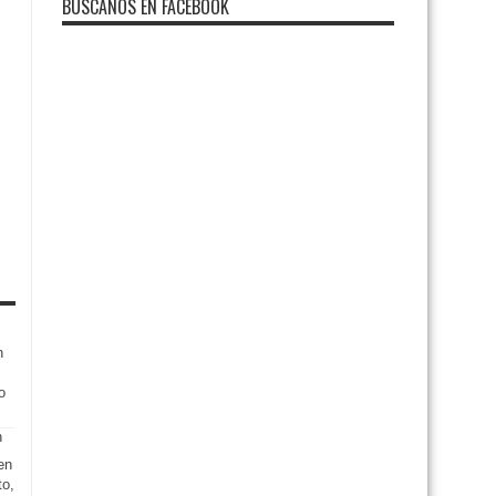
BUSCANOS EN FACEBOOK
n
o
en
to,