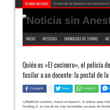
ULTIMAS NOTICIAS
El mensaje de Quintela a los inversores s
INICIO
NOTICIAS
FARMACIAS DE TURNO
AR
Quién es «El cocinero», el policía d
fusilar a un docente: la postal de l
«¡Maldición cocinero, mueve el trasero!», le ordena -para moti
Gooding Jr. en una de las más recordadas escenas de Hombre