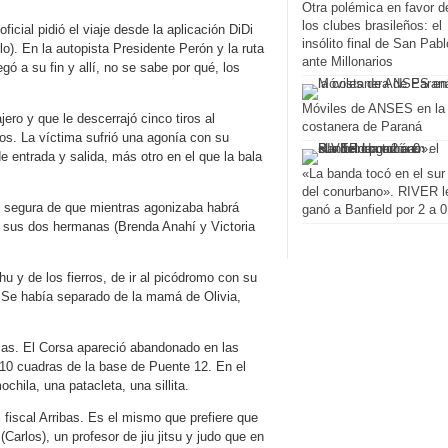
Otra polémica en favor d
los clubes brasileños: el
icial pidió el viaje desde la aplicación DiDi
insólito final de San Pabl
lo). En la autopista Presidente Perón y la ruta
ante Millonarios
egó a su fin y allí, no se sabe por qué, los
Móviles de ANSES en la
ero y que le descerrajó cinco tiros al
costanera de Paraná
ros. La víctima sufrió una agonía con su
de entrada y salida, más otro en el que la bala
«La banda tocó en el sur
del conurbano». RIVER l
oy segura de que mientras agonizaba habrá
ganó a Banfield por 2 a 0
 sus dos hermanas (Brenda Anahí y Victoria
u y de los fierros, de ir al picódromo con su
 Se había separado de la mamá de Olivia,
llas. El Corsa apareció abandonado en las
 10 cuadras de la base de Puente 12. En el
ochila, una patacleta, una sillita.
 fiscal Arribas. Es el mismo que prefiere que
Carlos), un profesor de jiu jitsu y judo que en