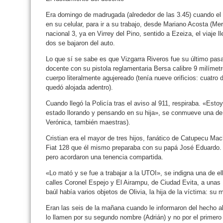
Era domingo de madrugada (alrededor de las 3.45) cuando el of
en su celular, para ir a su trabajo, desde Mariano Acosta (Mer
nacional 3, ya en Virrey del Pino, sentido a Ezeiza, el viaje ll
dos se bajaron del auto.
Lo que sí se sabe es que Vizgarra Riveros fue su último pasaj
docente con su pistola reglamentaria Bersa calibre 9 milímet
cuerpo literalmente agujereado (tenía nueve orificios: cuatro 
quedó alojada adentro).
Cuando llegó la Policía tras el aviso al 911, respiraba. «Est
estado llorando y pensando en su hija», se conmueve una de
Verónica, también maestras).
Cristian era el mayor de tres hijos, fanático de Catupecu Mach
Fiat 128 que él mismo preparaba con su papá José Eduardo.
pero acordaron una tenencia compartida.
«Lo mató y se fue a trabajar a la UTOI», se indigna una de e
calles Coronel Espejo y El Airampu, de Ciudad Evita, a unas
baúl había varios objetos de Olivia, la hija de la víctima: su m
Eran las seis de la mañana cuando le informaron del hecho al
lo llamen por su segundo nombre (Adrián) y no por el primero (