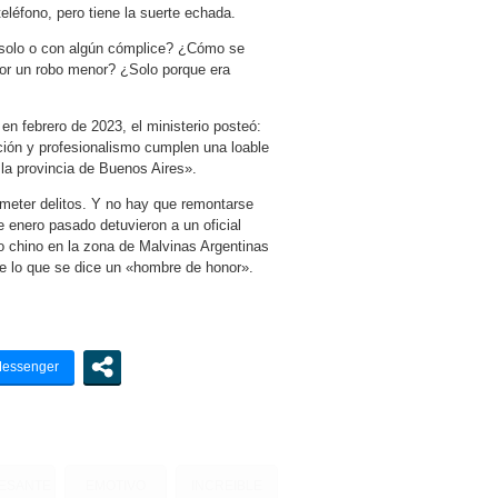
eléfono, pero tiene la suerte echada.
 solo o con algún cómplice? ¿Cómo se
por un robo menor? ¿Solo porque era
 en febrero de 2023, el ministerio posteó:
ión y profesionalismo cumplen una loable
 la provincia de Buenos Aires».
meter delitos. Y no hay que remontarse
 enero pasado detuvieron a un oficial
o chino en la zona de Malvinas Argentinas
 de lo que se dice un «hombre de honor».
RESANTE
EMOTIVO
INCREIBLE