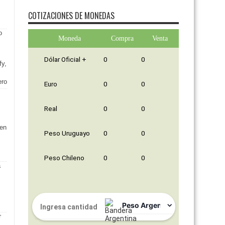
COTIZACIONES DE MONEDAS
Moneda
Compra
Venta
Dólar Oficial +
0
0
fy,
ero
Euro
0
0
Real
0
0
 en
Peso Uruguayo
0
0
Peso Chileno
0
0
s