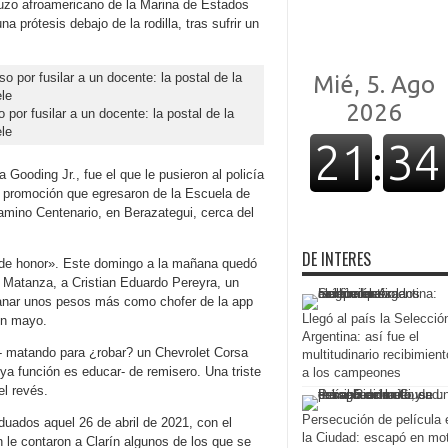
buzo afroamericano de la Marina de Estados
 prótesis debajo de la rodilla, tras sufrir un
 por fusilar a un docente: la postal de la
le
Gooding Jr., fue el que le pusieron al policía
a promoción que egresaron de la Escuela de
amino Centenario, en Berazategui, cerca del
DE INTERES
 de honor». Este domingo a la mañana quedó
a Matanza, a Cristian Eduardo Pereyra, un
ganar unos pesos más como chofer de la app
Llegó al país la Selecció
 en mayo.
Argentina: así fue el
s- matando para ¿robar? un Chevrolet Corsa
multitudinario recibimient
a función es educar- de remisero. Una triste
a los campeones
el revés.
Persecución de película 
aduados aquel 26 de abril de 2021, con el
la Ciudad: escapó en mo
 le contaron a Clarín algunos de los que se