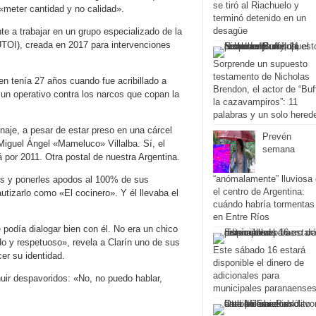
se tiró al Riachuelo y
 «meter cantidad y no calidad».
terminó detenido en un
desagüe
nte a trabajar en un grupo especializado de la
TOI), creada en 2017 para intervenciones
Sorprende un supuesto
testamento de Nicholas
 tenía 27 años cuando fue acribillado a
Brendon, el actor de “Buf
un operativo contra los narcos que copan la
la cazavampiros”: 11
palabras y un solo hered
naje, a pesar de estar preso en una cárcel
Prevén
 Miguel Ángel «Mameluco» Villalba. Sí, el
semana
á por 2011. Otra postal de nuestra Argentina.
“anómalamente” lluviosa
os y ponerles apodos al 100% de sus
el centro de Argentina:
tizarlo como «El cocinero». Y él llevaba el
cuándo habría tormentas
en Entre Ríos
podía dialogar bien con él. No era un chico
ado y respetuoso», revela a Clarín uno de sus
Este sábado 16 estará
er su identidad.
disponible el dinero de
adicionales para
huir despavoridos: «No, no puedo hablar,
municipales paranaense