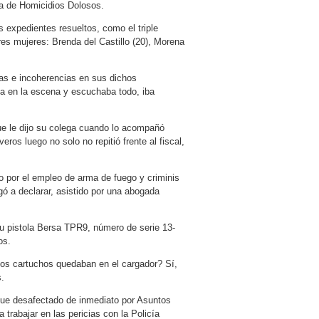
ca de Homicidios Dolosos.
 expedientes resueltos, como el triple
es mujeres: Brenda del Castillo (20), Morena
ias e incoherencias en sus dichos
ba en la escena y escuchaba todo, iba
e le dijo su colega cuando lo acompañó
ros luego no solo no repitió frente al fiscal,
o por el empleo de arma de fuego y criminis
ó a declarar, asistido por una abogada
su pistola Bersa TPR9, número de serie 13-
os.
tos cartuchos quedaban en el cargador? Sí,
.
fue desafectado de inmediato por Asuntos
trabajar en las pericias con la Policía