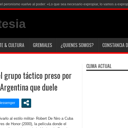
i el peronismo vuelve al poder: «Lo que sea necesario expropiar, lo vamos a exprop
TE & CULTURA
GREMIALES
¿QUIENES SOMOS?
CONSTANCIA D
CLIMA ACTUAL
el grupo táctico preso por
a Argentina que duele
varlo al estilo militar- Robert De Niro a Cuba
s de Honor (2000), la película donde el