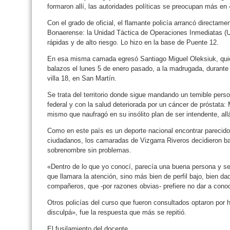
formaron allí, las autoridades políticas se preocupan más en
Con el grado de oficial, el flamante policía arrancó directame
Bonaerense: la Unidad Táctica de Operaciones Inmediatas (U
rápidas y de alto riesgo. Lo hizo en la base de Puente 12.
En esa misma camada egresó Santiago Miguel Oleksiuk, quien
balazos el lunes 5 de enero pasado, a la madrugada, durante 
villa 18, en San Martín.
Se trata del territorio donde sigue mandando un temible perso
federal y con la salud deteriorada por un cáncer de próstata:
mismo que naufragó en su insólito plan de ser intendente, all
Como en este país es un deporte nacional encontrar parecid
ciudadanos, los camaradas de Vizgarra Riveros decidieron bau
sobrenombre sin problemas.
«Dentro de lo que yo conocí, parecía una buena persona y se 
que llamara la atención, sino más bien de perfil bajo, bien d
compañeros, que -por razones obvias- prefiere no dar a conoc
Otros policías del curso que fueron consultados optaron por 
disculpá», fue la respuesta que más se repitió.
El fusilamiento del docente