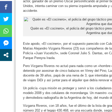
actor, ganador de un premio Oscar personificando al primer 
Unidos, intenta caminar con su pierna izquierda amputada y una
accidente.
Quién es «El cocinero», el policía del grupo táctico preso
Argentina que due
Este apodo, «El cocinero», por el supuesto parecido con Cuba 
Matías Alejandro Vizgarra Riveros (23) sus compañeros de l
Policía «Juan Vucetich», sede Coronel Julio S. Dantas, en C
Parque Pereyra Iraola.
Pero Vizgarra Riveros no actuó para nada como un «hombre
detenido por asesinar de cinco balazos en Virrey del Pino, L
docente de 39 años, papá de una nena de 3, que intentaba 
de viajes DiDi y así juntar para el alquiler que debía renovar
Un policía -cuya misión es proteger y servir a los ciudadano
modelo 2008 y dos celulares de morondanga. Un maestro -cuy
y demoledora radiografía de la Argentina de hoy, del mundo d
Vizgarra Riveros, con 18 años, fue el último de la lista de gr
número 202 y el legajo 430.468, en una escuela donde, según