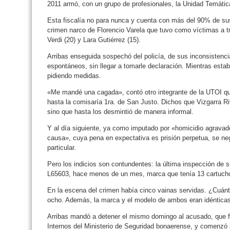
2011 armó, con un grupo de profesionales, la Unidad Temáti
Esta fiscalía no para nunca y cuenta con más del 90% de sus
crimen narco de Florencio Varela que tuvo como víctimas a tr
Verdi (20) y Lara Gutiérrez (15).
Arribas enseguida sospechó del policía, de sus inconsistenc
espontáneos, sin llegar a tomarle declaración. Mientras esta
pidiendo medidas.
«Me mandé una cagada», contó otro integrante de la UTOI qu
hasta la comisaría 1ra. de San Justo. Dichos que Vizgarra Rive
sino que hasta los desmintió de manera informal.
Y al día siguiente, ya como imputado por «homicidio agravad
causa», cuya pena en expectativa es prisión perpetua, se neg
particular.
Pero los indicios son contundentes: la última inspección de 
L65603, hace menos de un mes, marca que tenía 13 cartuch
En la escena del crimen había cinco vainas servidas. ¿Cuán
ocho. Además, la marca y el modelo de ambos eran idénticas
Arribas mandó a detener el mismo domingo al acusado, que 
Internos del Ministerio de Seguridad bonaerense, y comenzó a 