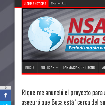
ULTIMAS NOTICIAS
Examen toxicológico confirma con
INICIO
NOTICIAS
FARMACIAS DE TURNO
A
0
Riquelme anunció el proyecto para
aseguró que Boca está “cerca del s