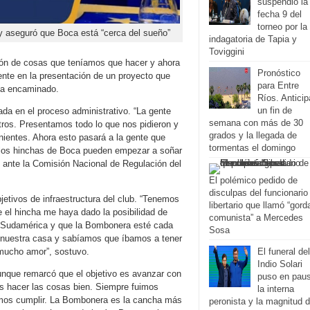
suspendió la
fecha 9 del
torneo por la
y aseguró que Boca está “cerca del sueño”
indagatoria de Tapia y
Toviggini
ón de cosas que teníamos que hacer y ahora
Pronóstico
ente en la presentación de un proyecto que
para Entre
ba encaminado.
Ríos. Antici
un fin de
ada en el proceso administrativo. “La gente
semana con más de 30
ros. Presentamos todo lo que nos pidieron y
grados y la llegada de
ientes. Ahora esto pasará a la gente que
tormentas el domingo
í los hinchas de Boca pueden empezar a soñar
e ante la Comisión Nacional de Regulación del
El polémico pedido de
disculpas del funcionario
jetivos de infraestructura del club. “Tenemos
libertario que llamó “gord
 el hincha me haya dado la posibilidad de
comunista” a Mercedes
de Sudamérica y que la Bombonera esté cada
Sosa
 nuestra casa y sabíamos que íbamos a tener
El funeral del
mucho amor”, sostuvo.
Indio Solari
aunque remarcó que el objetivo es avanzar con
puso en pau
 hacer las cosas bien. Siempre fuimos
la interna
amos cumplir. La Bombonera es la cancha más
peronista y la magnitud 