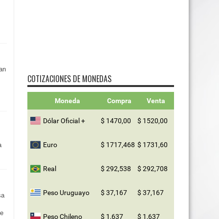
pan
COTIZACIONES DE MONEDAS
Moneda
Compra
Venta
Dólar Oficial +
$ 1470,00
$ 1520,00
Euro
$ 1717,468
$ 1731,60
a
Real
$ 292,538
$ 292,708
Peso Uruguayo
$ 37,167
$ 37,167
sa
de
Peso Chileno
$ 1,637
$ 1,637