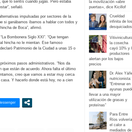
, que lo sentís cuando jugás. Pero estaba
la movilización «abre
puertas», dice Kicillof
tar”, señaló.
Crueldad
alternativas impulsadas por sectores de la
infinita de lo
 que si ganábamos íbamos a hablar con todos y
desquiciados
 hincha de Boca”, afirmó.
o “La Bombonera Siglo XXI”. “Que tengan
Vitivinicultur
al hincha no le mientan. Ese famoso
la cosecha
cayó 10% y 
declaró Patrimonio de la Ciudad a unas 15 o
productores
alertan por los bajos
s próximos pasos administrativos. “Nos da
precios
 que están de acuerdo. Ahora falta el último
Dr. Alex Yáñ
sentamos, creo que vamos a estar muy cerca
nutricionista:
 casa. Y hacerlo donde está hoy, no a cien
“Entrenar en
ayunas pued
llevar a una mayor
utilización de grasas y
proteínas”
Para Entre
Ríos volverí
el calor a
mediados de