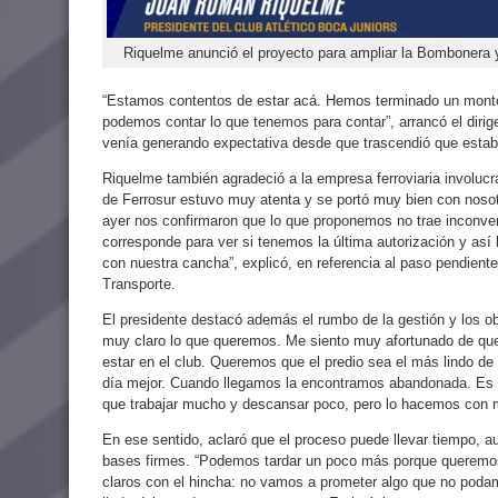
Riquelme anunció el proyecto para ampliar la Bombonera 
“Estamos contentos de estar acá. Hemos terminado un mont
podemos contar lo que tenemos para contar”, arrancó el dirig
venía generando expectativa desde que trascendió que esta
Riquelme también agradeció a la empresa ferroviaria involucr
de Ferrosur estuvo muy atenta y se portó muy bien con nosot
ayer nos confirmaron que lo que proponemos no trae inconven
corresponde para ver si tenemos la última autorización y as
con nuestra cancha”, explicó, en referencia al paso pendient
Transporte.
El presidente destacó además el rumbo de la gestión y los ob
muy claro lo que queremos. Me siento muy afortunado de que
estar en el club. Queremos que el predio sea el más lindo 
día mejor. Cuando llegamos la encontramos abandonada. Es
que trabajar mucho y descansar poco, pero lo hacemos con 
En ese sentido, aclaró que el proceso puede llevar tiempo, 
bases firmes. “Podemos tardar un poco más porque queremos
claros con el hincha: no vamos a prometer algo que no pod