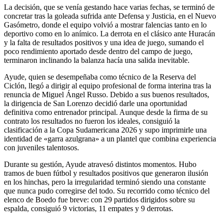
La decisión, que se venía gestando hace varias fechas, se terminó de
concretar tras la goleada sufrida ante Defensa y Justicia, en el Nuevo
Gasómetro, donde el equipo volvió a mostrar falencias tanto en lo
deportivo como en lo anímico. La derrota en el clásico ante Huracán
y la falta de resultados positivos y una idea de juego, sumando el
poco rendimiento aportado desde dentro del campo de juego,
terminaron inclinando la balanza hacía una salida inevitable.
Ayude, quien se desempeñaba como técnico de la Reserva del
Ciclón, llegó a dirigir al equipo profesional de forma interina tras la
renuncia de Miguel Ángel Russo. Debido a sus buenos resultados,
la dirigencia de San Lorenzo decidió darle una oportunidad
definitiva como entrenador principal. Aunque desde la firma de su
contrato los resultados no fueron los ideales, consiguió la
clasificación a la Copa Sudamericana 2026 y supo imprimirle una
identidad de «garra azulgrana» a un plantel que combina experiencia
con juveniles talentosos.
Durante su gestión, Ayude atravesó distintos momentos. Hubo
tramos de buen fútbol y resultados positivos que generaron ilusión
en los hinchas, pero la irregularidad terminó siendo una constante
que nunca pudo corregirse del todo. Su recorrido como técnico del
elenco de Boedo fue breve: con 29 partidos dirigidos sobre su
espalda, consiguió 9 victorias, 11 empates y 9 derrotas.