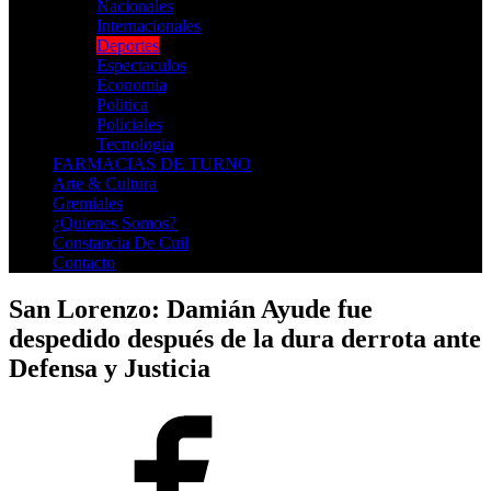
Nacionales
Internacionales
Deportes
Espectaculos
Economia
Politica
Policiales
Tecnologia
FARMACIAS DE TURNO
Arte & Cultura
Gremiales
¿Quienes Somos?
Constancia De Cuil
Contacto
San Lorenzo: Damián Ayude fue
despedido después de la dura derrota ante
Defensa y Justicia