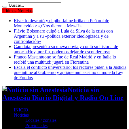
Ultimas Noticias
River lo descartó y el pibe Jaime brilla en Peñarol de
Montevideo: «¿Nos dieron a Messi?»
Flávio Bolsonaro culpó a Lula da Silva de la crisis con
Argentina y a su «política exterior ideologizada y de
confrontación»
Camilota presentó a su nueva novia y contó su historia de
amor: «Hoy, por fin, podemos dejar de escondernos»
Franco Mastantuono se fue de Real Madrid y en Italia lo
recibió una multitud: jugará en Fiorentina
Escala el conflicto universitario: los rectores piden a la Justicia
que intime al Gobierno y aplique multas si no cumple la Ley
de Fondos
Noticia sin
Anestesia Diario Digital y Radio On Line
INICIO
Noticias
Locales / zonales
Provinciales