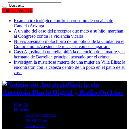
Ultimas Noticias
Examen toxicológico confirma consumo de cocaína de
Candela Arizaga
A un año del caso del preceptor que mató a su hijo, marchan
al Congreso contra la violencia vicaria
Nuevo asesinato motochorro de un policía de la Ciudad en el
Conurbano: «Asesinos de m…, los vamos a agarrar»
Caso Agostina: la querella pidió la detención de la madre y la
hermana de Barrelier, principal acusado por el crimen
Investigan la misteriosa muerte de una mujer en Villa Elisa: la
encontraron con la cabeza dentro de un pozo en el patio de su
casa
Noticia sin
Anestesia Diario Digital y Radio On Line
INICIO
Noticias
Locales / zonales
Provinciales
Nacionales