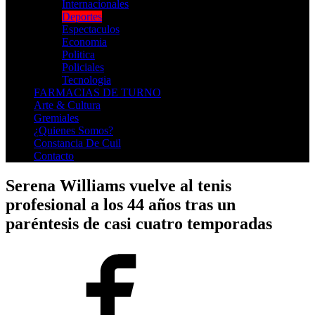
Internacionales
Deportes
Espectaculos
Economia
Politica
Policiales
Tecnologia
FARMACIAS DE TURNO
Arte & Cultura
Gremiales
¿Quienes Somos?
Constancia De Cuil
Contacto
Serena Williams vuelve al tenis
profesional a los 44 años tras un
paréntesis de casi cuatro temporadas