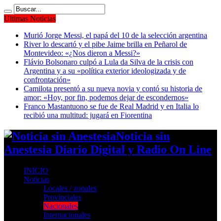
Ultimas Noticias
Murió Jorge Messi, el papá del 10 de la selección argentina
River lo descartó y el pibe Jaime brilla en Peñarol de
Montevideo: «¿Nos dieron a Messi?»
Flávio Bolsonaro culpó a Lula da Silva de la crisis con
Argentina y a su «política exterior ideologizada y de
confrontación»
Camilota presentó a su nueva novia y contó su historia de
amor: «Hoy, por fin, podemos dejar de escondernos»
Franco Mastantuono se fue de Real Madrid y en Italia lo
recibió una multitud: jugará en Fiorentina
Noticia sin
Anestesia Diario Digital y Radio On Line
INICIO
Noticias
Locales / zonales
Provinciales
Nacionales
Internacionales