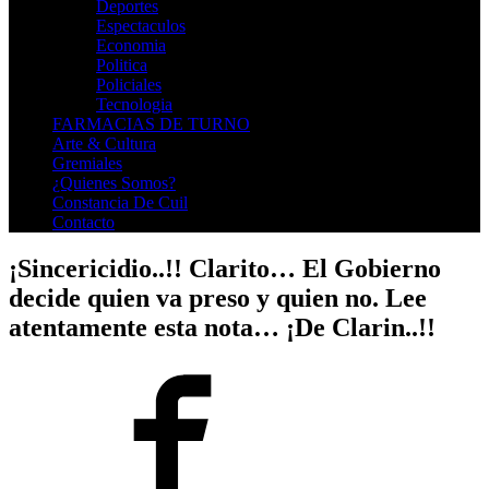
Deportes
Espectaculos
Economia
Politica
Policiales
Tecnologia
FARMACIAS DE TURNO
Arte & Cultura
Gremiales
¿Quienes Somos?
Constancia De Cuil
Contacto
¡Sincericidio..!! Clarito… El Gobierno
decide quien va preso y quien no. Lee
atentamente esta nota… ¡De Clarin..!!