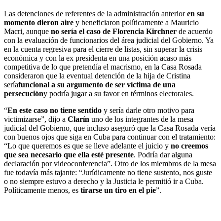
Las detenciones de referentes de la administración anterior
en su
momento dieron aire
y beneficiaron políticamente a Mauricio
Macri, aunque
no sería el caso de Florencia Kirchner
de acuerdo
con la evaluación de funcionarios del área judicial del Gobierno. Ya
en la cuenta regresiva para el cierre de listas, sin superar la crisis
económica y con la ex presidenta en una posición acaso más
competitiva de lo que pretendía el macrismo, en la Casa Rosada
consideraron que la eventual detención de la hija de Cristina
sería
funcional a su argumento de ser víctima de una
persecución
y podría jugar a su favor en términos electorales.
“
En este caso no tiene sentido
y sería darle otro motivo para
victimizarse”, dijo a
Clarín
uno de los integrantes de la mesa
judicial del Gobierno, que incluso aseguró que la Casa Rosada vería
con buenos ojos que siga en Cuba para continuar con el tratamiento:
“Lo que queremos es que se lleve adelante el juicio y
no creemos
que sea necesario que ella esté presente
. Podría dar alguna
declaración por videoconferencia”. Otro de los miembros de la mesa
fue todavía más tajante: “Jurídicamente no tiene sustento, nos guste
o no siempre estuvo a derecho y la Justicia le permitió ir a Cuba.
Políticamente menos, es
tirarse un tiro en el pie
”.