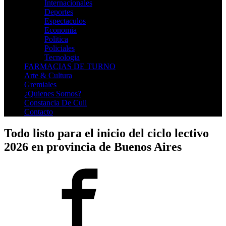
Internacionales
Deportes
Espectaculos
Economia
Politica
Policiales
Tecnologia
FARMACIAS DE TURNO
Arte & Cultura
Gremiales
¿Quienes Somos?
Constancia De Cuil
Contacto
Todo listo para el inicio del ciclo lectivo
2026 en provincia de Buenos Aires