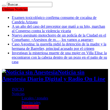
Ultimas Noticias
Examen toxicológico confirma consumo de cocaína de
Candela Arizaga
A un año del caso del preceptor que mató a su hijo, marchan
al Congreso contra la violencia vicaria
Nuevo asesinato motochorro de un policía de la Ciudad en el
Conurbano: «Asesinos de m…, los vamos a agarrar»
Caso Agostina: la querella pidió la detención de la madre y la
hermana de Barrelier, principal acusado por el crimen
Investigan la misteriosa muerte de una mujer en Villa Elisa: la
encontraron con la cabeza dentro de un pozo en el patio de su
casa
Noticia sin
Anestesia Diario Digital y Radio On Line
INICIO
Noticias
Locales / zonales
Provinciales
Nacionales