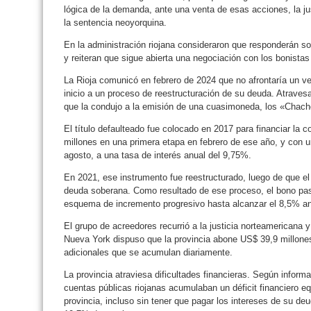
lógica de la demanda, ante una venta de esas acciones, la jus
la sentencia neoyorquina.
En la administración riojana consideraron que responderán s
y reiteran que sigue abierta una negociación con los bonistas
La Rioja comunicó en febrero de 2024 que no afrontaría un v
inicio a un proceso de reestructuración de su deuda. Atrave
que la condujo a la emisión de una cuasimoneda, los «Chach
El título defaulteado fue colocado en 2017 para financiar la 
millones en una primera etapa en febrero de ese año, y con 
agosto, a una tasa de interés anual del 9,75%.
En 2021, ese instrumento fue reestructurado, luego de que el
deuda soberana. Como resultado de ese proceso, el bono pa
esquema de incremento progresivo hasta alcanzar el 8,5% an
El grupo de acreedores recurrió a la justicia norteamericana y
Nueva York dispuso que la provincia abone US$ 39,9 millones
adicionales que se acumulan diariamente.
La provincia atraviesa dificultades financieras. Según informac
cuentas públicas riojanas acumulaban un déficit financiero eq
provincia, incluso sin tener que pagar los intereses de su deu