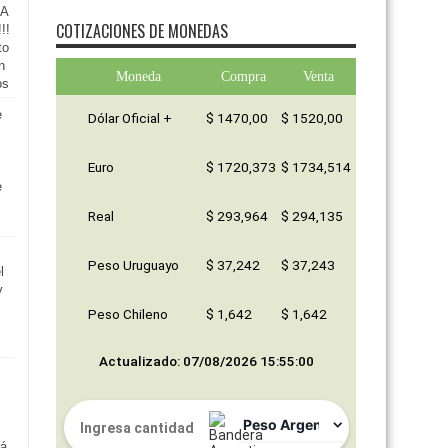
A
COTIZACIONES DE MONEDAS
!!
to
n
Moneda
Compra
Venta
os
e
Dólar Oficial +
$ 1470,00
$ 1520,00
Euro
$ 1720,373
$ 1734,514
e
Real
$ 293,964
$ 294,135
Peso Uruguayo
$ 37,242
$ 37,243
l
y
Peso Chileno
$ 1,642
$ 1,642
Actualizado: 07/08/2026 15:55:00
rá