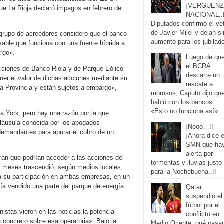
¡VERGUENZ
que La Rioja declaró impagos en febrero de
NACIONAL..!
Diputados confirmó el ve
de Javier Milei y dejan si
 grupo de acreedores consideró que el banco
aumento para los jubilad
vable que funciona con una fuente híbrida a
argo».
Luego de qu
el BCRA
acciones de Banco Rioja y de Parque Eólico
descarte un
ner el valor de dichas acciones mediante su
rescate a
la Provincia y están sujetos a embargo»,
morosos, Caputo dijo qu
habló con los bancos:
«Esto no funciona así»
va York, pero hay una razón por la que
cláusula conocida por los abogados
¡Nooo…!!
 demandantes para apurar el cobro de un
¡Ahora dice e
SMN que ha
alerta por
ran que podrían acceder a las acciones del
tormentas y lluvias justo
s meses trascendió, según medios locales,
para la Nochebuena..!!
ta su participación en ambas empresas, en un
ía vendido una parte del parque de energía
Qatar
suspendió el
fútbol por el
istas vieron en las noticias la potencial
conflicto en
concreto sobre esa operatoria». Bajo la
Medio Oriente: qué pasa