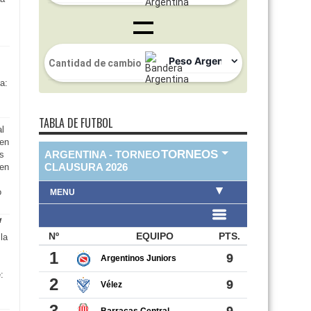
a:
TABLA DE FUTBOL
al
 en
as
 en
o
la
: