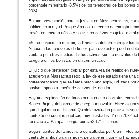
porcentaje minoritario (8,5%) de los tenedores de los bonos 
2024.
En una presentación ante la justicia de Massachussets, ese
público riojano y el Parque Arauco -un centro de energía reno
través de energía eólica y solar- son activos «sujetos a emb
«Si se concede la moción, la Provincia deberá entregar las 
Arauco a los tenedores de bonos para que estos puedan obte
venta o por otros medios. Estos activos son comerciales de 
aseguraron los bonistas en un comunicado.
El juicio que pretenden cobrar por esta vía se realizó en Nue
acudieron a Massachussets: la ley de ese estado tiene una 
norteamericanos que se llama reach and apply, utilizada por
pasivo impago a través de activos del deudor.
Hay una explicación de fondo por la que los bonistas conside
Banco Rioja y del parque de energía renovable. Hace alguno
que el gobierno de Ricardo Quintela evaluaba poner a la ven
contexto de cuentas públicas muy ajustadas. Ya en 2022 hab
renovable a Pampa Energía por US$ 171 millones.
Según fuentes de la provincia consultadas por Clarín, «los bon
venta de ambos organismos», pero que en rigor «no hay nada 