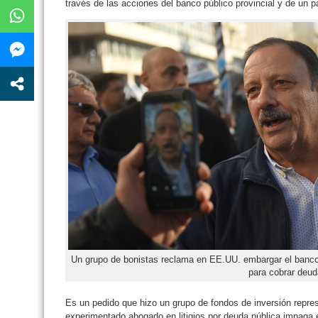
través de las acciones del banco público provincial y de un p
Un grupo de bonistas reclama en EE.UU. embargar el banco 
para cobrar deud
Es un pedido que hizo un grupo de fondos de inversión repre
experimentado abogado en litigios por deuda pública impaga 