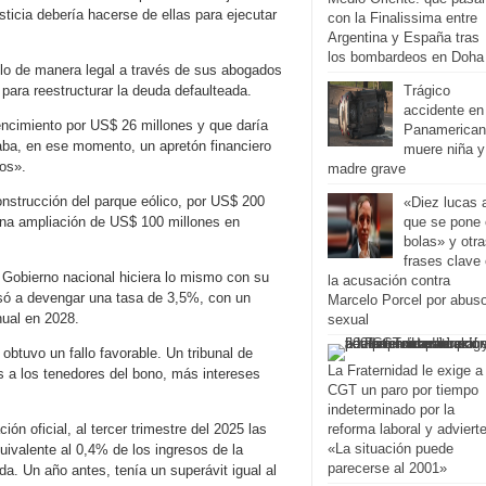
ticia debería hacerse de ellas para ejecutar
con la Finalissima entre
Argentina y España tras
los bombardeos en Doha
olo de manera legal a través de sus abogados
Trágico
 para reestructurar la deuda defaulteada.
accidente en
encimiento por US$ 26 millones y que daría
Panamerican
saba, en ese momento, un apretón financiero
muere niña y
os».
madre grave
construcción del parque eólico, por US$ 200
«Diez lucas 
que se pone
una ampliación de US$ 100 millones en
bolas» y otr
frases clave
 Gobierno nacional hiciera lo mismo con su
la acusación contra
só a devengar una tasa de 3,5%, con un
Marcelo Porcel por abus
ual en 2028.
sexual
 obtuvo un fallo favorable. Un tribunal de
La Fraternidad le exige a 
 a los tenedores del bono, más intereses
CGT un paro por tiempo
indeterminado por la
reforma laboral y advierte
ión oficial, al tercer trimestre del 2025 las
«La situación puede
uivalente al 0,4% de los ingresos de la
parecerse al 2001»
da. Un año antes, tenía un superávit igual al