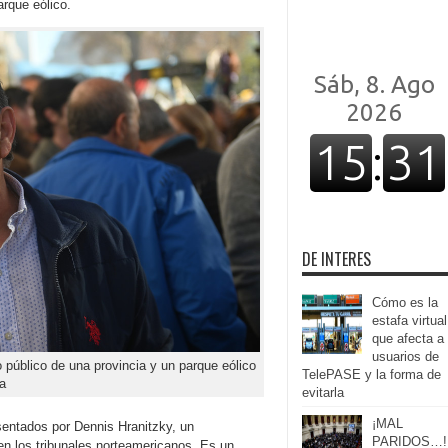
arque eólico.
DE INTERES
Cómo es la
estafa virtual
que afecta a
usuarios de
público de una provincia y un parque eólico
TelePASE y la forma de
a
evitarla
¡MAL
sentados por Dennis Hranitzky, un
PARIDOS…!!
en los tribunales norteamericanos. Es un