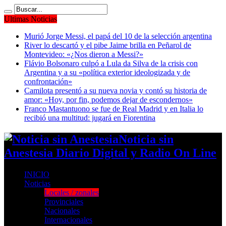
Ultimas Noticias
Murió Jorge Messi, el papá del 10 de la selección argentina
River lo descartó y el pibe Jaime brilla en Peñarol de
Montevideo: «¿Nos dieron a Messi?»
Flávio Bolsonaro culpó a Lula da Silva de la crisis con
Argentina y a su «política exterior ideologizada y de
confrontación»
Camilota presentó a su nueva novia y contó su historia de
amor: «Hoy, por fin, podemos dejar de escondernos»
Franco Mastantuono se fue de Real Madrid y en Italia lo
recibió una multitud: jugará en Fiorentina
Noticia sin
Anestesia Diario Digital y Radio On Line
INICIO
Noticias
Locales / zonales
Provinciales
Nacionales
Internacionales