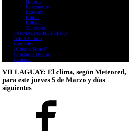
Deportes
Espectaculos
Economia
Politica
Policiales
Tecnologia
FARMACIAS DE TURNO
Arte & Cultura
Gremiales
¿Quienes Somos?
Constancia De Cuil
Contacto
VILLAGUAY: El clima, según Meteored,
para este jueves 5 de Marzo y días
siguientes