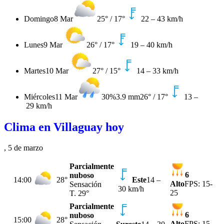
Domingo
8 Mar
25°
/
17°
22
–
43
km/h
Lunes
9 Mar
26°
/
17°
19
–
40
km/h
Martes
10 Mar
27°
/
15°
14
–
33
km/h
Miércoles
11 Mar
30%
3.9 mm
26°
/
17°
13
–
29
km/h
Clima en Villaguay hoy
, 5 de marzo
Parcialmente
6
nuboso
14:00
28°
Este
14
–
Alto
FPS:
15-
Sensación
30 km/h
25
T.
29°
Parcialmente
6
nuboso
15:00
28°
Alto
FPS:
15-