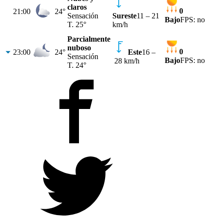
claros
0
21:00
24°
Sensación
Sureste
11
–
21
Bajo
FPS:
no
T.
25°
km/h
Parcialmente
nuboso
0
23:00
24°
Este
16
–
Sensación
Bajo
FPS:
no
28 km/h
T.
24°