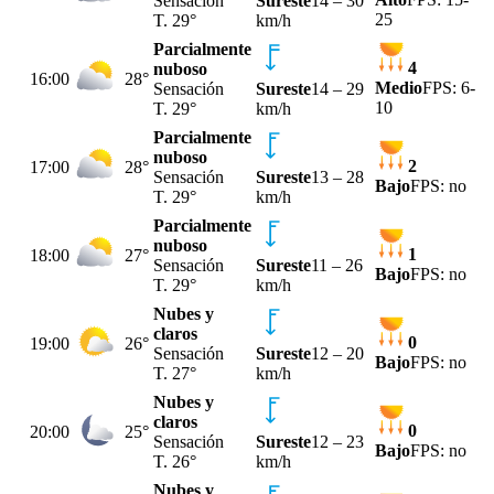
Sensación
Sureste
14
–
30
25
T.
29°
km/h
Parcialmente
4
nuboso
16:00
28°
Medio
FPS:
6-
Sensación
Sureste
14
–
29
10
T.
29°
km/h
Parcialmente
nuboso
2
17:00
28°
Sensación
Sureste
13
–
28
Bajo
FPS:
no
T.
29°
km/h
Parcialmente
nuboso
1
18:00
27°
Sensación
Sureste
11
–
26
Bajo
FPS:
no
T.
29°
km/h
Nubes y
claros
0
19:00
26°
Sensación
Sureste
12
–
20
Bajo
FPS:
no
T.
27°
km/h
Nubes y
claros
0
20:00
25°
Sensación
Sureste
12
–
23
Bajo
FPS:
no
T.
26°
km/h
Nubes y