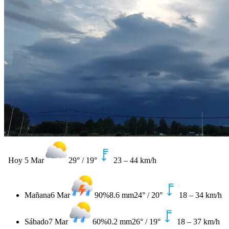
Hoy
5 Mar
29°
/
19°
23
–
44
km/h
Mañana
6 Mar
90%
8.6 mm
24°
/
20°
18
–
34
km/h
Sábado
7 Mar
60%
0.2 mm
26°
/
19°
18
–
37
km/h