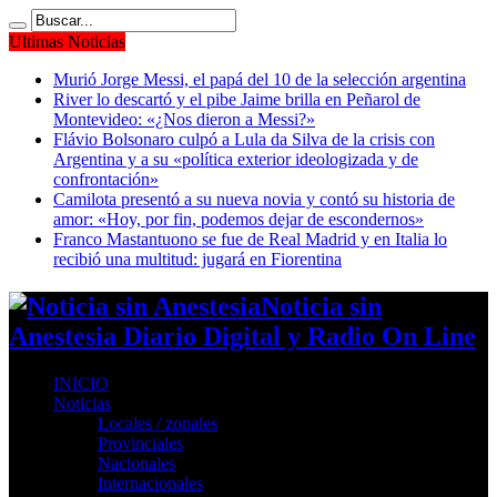
Ultimas Noticias
Murió Jorge Messi, el papá del 10 de la selección argentina
River lo descartó y el pibe Jaime brilla en Peñarol de
Montevideo: «¿Nos dieron a Messi?»
Flávio Bolsonaro culpó a Lula da Silva de la crisis con
Argentina y a su «política exterior ideologizada y de
confrontación»
Camilota presentó a su nueva novia y contó su historia de
amor: «Hoy, por fin, podemos dejar de escondernos»
Franco Mastantuono se fue de Real Madrid y en Italia lo
recibió una multitud: jugará en Fiorentina
Noticia sin
Anestesia Diario Digital y Radio On Line
INICIO
Noticias
Locales / zonales
Provinciales
Nacionales
Internacionales