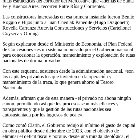
rutas estratégicas del corredor del Mercosur», que -además de Santa
Fe y Buenos Aires- recorren Entre Ríos y Corrientes.
Las constructoras interesadas en esa primera instancia fueron Benito
Roggio e Hijos junto a Juan Chediak Panedile (Hugo Dragonetti)
Rovella Carranza Autovía Construcciones y Servicios (Cartellone)
Coyserv y Obring.
Según explicaron desde el Ministerio de Economía, el Plan Federal
de Concesiones «es un sistema impulsado por el Gobierno nacional
para concesionar la operación, mantenimiento y explotación de rutas
nacionales de dorma privada».
Con este esquema, sostienen desde la administración nacional, «son
los capitales privados los que invierten en la operación y
mantenimiento de la traza, lo que genera ahorro al Tesoro
Nacional».
Además, afirman que de esta manera «el privado no abona ningún
canon, permitiendo así que los procesos sean más eficaces y
transparentes y que la gestión de las rutas nacionales sea
autosustentada por los ingresos de peaje».
Como contó Clarín, el Gobierno redujo al mínimo el gasto de capital
en obra pública desde diciembre de 2023, con el objetivo de
eliminar el déficit fiscal y porque, desde una mirada ideológica, el