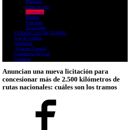
Deportes
Espectaculos
Economia
Politica
Policiales
Tecnologia
FARMACIAS DE TURNO
Arte & Cultura
Gremiales
¿Quienes Somos?
Constancia De Cuil
Contacto
Anuncian una nueva licitación para
concesionar más de 2.500 kilómetros de
rutas nacionales: cuáles son los tramos