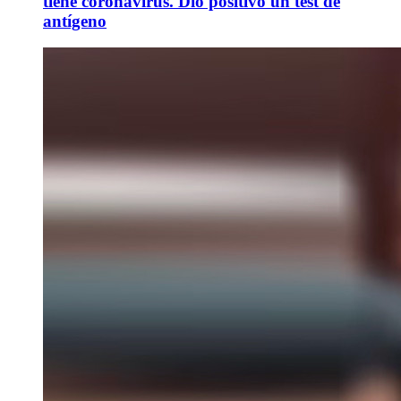
tiene coronavirus. Dió positivo un test de
antígeno