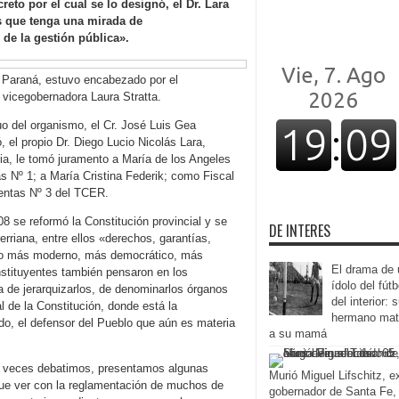
reto por el cual se lo designó, el Dr. Lara
s que tenga una mirada de
de la gestión pública».
e Paraná, estuvo encabezado por el
vicegobernadora Laura Stratta.
uo del organismo, el Cr. José Luis Gea
, el propio Dr. Diego Lucio Nicolás Lara,
ia, le tomó juramento a María de los Angeles
 Nº 1; a María Cristina Federik; como Fiscal
entas Nº 3 del TCER.
8 se reformó la Constitución provincial y se
DE INTERES
erriana, entre ellos «derechos, garantías,
ado más moderno, más democrático, más
El drama de 
nstituyentes también pensaron en los
ídolo del fútb
a de jerarquizarlos, de denominarlos órganos
del interior: 
 de la Constitución, donde está la
hermano ma
ado, el defensor del Pueblo que aún es materia
a su mamá
s veces debatimos, presentamos algunas
Murió Miguel Lifschitz, e
que ver con la reglamentación de muchos de
gobernador de Santa Fe,