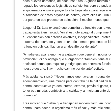
esos nuevos derechos, de esos institutos. Algunas todavía s
logrado los consensos legislativos suficientes pero se pudo 
el gobernador envió el proyecto a la Legislatura para regular
autoridades de estos órganos de control, entre ellas del Tri
ser parte de ese proceso de selección ni mucho menos que ho
Luego, el Dr. Lara expresó que cumplirá su función con la vo
trabajo estará enmarcado “en el estricto apego al cumplimien
su conducción con criterios objetivos, independientes, profes
sistema democrático y con un criterio siempre presente de id
la función pública. Hay un gran desafío por delante”.
“A nadie escapa la enorme gravitación que tiene el Tribunal 
provincial”, dijo y agregó que el organismo “también tiene el
sociedad actual que requiere y exige que los controles funci
nuestro desafío. Hay mucho camino por delante”,señaló.
Más adelante, indicó: “Necesitamos que haya un Tribunal de
acompañamiento, una mirada para contribuir a la calidad de l
control constructivo ya sea interno, externo, previo al gasto,
tener esa mirada: contribuir a la calidad y al mejoramiento de 
cometido”.
Tras indicar que “habrá que trabajar en modernizarlo, en inco
control, para hacer un organismo más eficaz y más eficiente, 