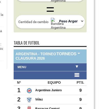
a
 la
na
TABLA DE FUTBOL
:
su