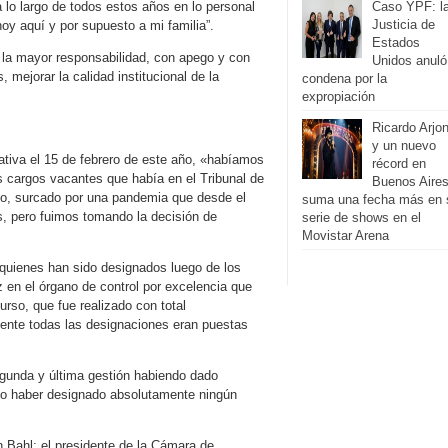
 lo largo de todos estos años en lo personal
Caso YPF: l
Justicia de
y aquí y por supuesto a mi familia”.
Estados
 la mayor responsabilidad, con apego y con
Unidos anuló
 mejorar la calidad institucional de la
condena por la
expropiación
Ricardo Arjo
y un nuevo
tiva el 15 de febrero de este año, «habíamos
récord en
 cargos vacantes que había en el Tribunal de
Buenos Aires
jo, surcado por una pandemia que desde el
suma una fecha más en 
os, pero fuimos tomando la decisión de
serie de shows en el
Movistar Arena
quienes han sido designados luego de los
 en el órgano de control por excelencia que
urso, que fue realizado con total
mente todas las designaciones eran puestas
egunda y última gestión habiendo dado
 no haber designado absolutamente ningún
n Bahl; el presidente de la Cámara de