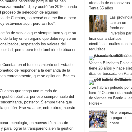
on materia pendiente porque no se han
afectado de coronavirus.
avanzar mucho”, dijo y acotó “en 2016 cuando
Tenía 65 años
 el proceso de selección de algunas
Las provinci
bunal de Cuentas, no pensé que me iba a tocar
lanzan un
y estuviese aquí, pero así fue”.
fondo de
cación de servicio que siempre tuvo y que su
inversión par
to de la ley en un órgano que debe regirse en
financiar a startups
científicas: cuáles son l
ionalizados, respetando los valores del
requisitos
oneidad, pero sobre todo también de ética en
Vanesa Elizabeth Palaci
de Cuentas en el funcionamiento del Estado
tiene 28 años y hace sie
 cometido de responder a la demanda de la
días es buscada en Par
onen correctamente, que se apliquen. Ese es
¿Se habrán peleado por 
 Cuentas que tenga una mirada de
libro..? Ocurrió esta noc
a gestión pública, por eso siempre hablo del
de viernes en Barrio «La
 concomitante, posterior. Siempre tiene que
Flores»
la gestión. Ese va a ser, entre otros, nuestro
Milei empiez
a pagar el
rporar tecnología, en nuevas técnicas de
costo
y para lograr la transparencia en la gestión