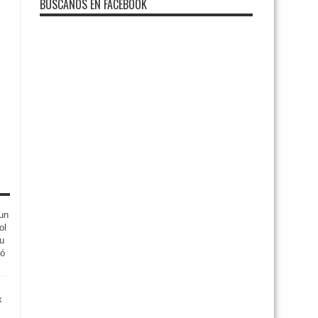
BUSCANOS EN FACEBOOK
un
ol
su
tó
x