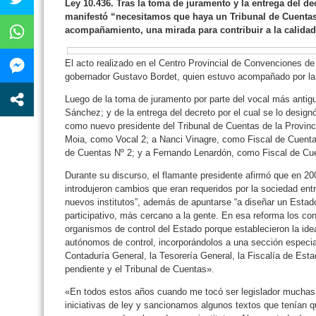
Ley 10.436. Tras la toma de juramento y la entrega del dec
manifestó “necesitamos que haya un Tribunal de Cuenta
acompañamiento, una mirada para contribuir a la calidad 
El acto realizado en el Centro Provincial de Convenciones d
gobernador Gustavo Bordet, quien estuvo acompañado por la 
Luego de la toma de juramento por parte del vocal más antig
Sánchez; y de la entrega del decreto por el cual se lo designó
como nuevo presidente del Tribunal de Cuentas de la Provinc
Moia, como Vocal 2; a Nanci Vinagre, como Fiscal de Cuentas
de Cuentas Nº 2; y a Fernando Lenardón, como Fiscal de Cu
Durante su discurso, el flamante presidente afirmó que en 200
introdujeron cambios que eran requeridos por la sociedad entr
nuevos institutos”, además de apuntarse “a diseñar un Est
participativo, más cercano a la gente. En esa reforma los co
organismos de control del Estado porque establecieron la ide
autónomos de control, incorporándolos a una sección especial
Contaduría General, la Tesorería General, la Fiscalía de Est
pendiente y el Tribunal de Cuentas».
«En todos estos años cuando me tocó ser legislador mucha
iniciativas de ley y sancionamos algunos textos que tenían 