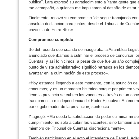
pública”, Lara expresó su agradecimiento a “tanta gente que a
me acompañó, a quienes me impulsaron al desafío de estar ho
Finalmente, renovó su compromiso “de seguir trabajando con
absoluta dedicación para juntos, desde el Tribunal de Cuentas,
provincia de Entre Ríos».
Compromiso cumplido
Bordet recordó que cuando se inauguraba la Asamblea Legisla
anunciado que íbamos a culminar el proceso de concursar los
Cuentas; y así lo hicimos, a pesar de que fue un año comple
punto de vista administrativo significó retrasos en los tiemp
avanzar en la culminación de este proceso».
«Hoy estamos llegando a este momento, con la asunción de 
concursos; y es un momento histórico porque por primera vez
tiene la provincia se cubren las vacantes a través de un conc
transparencia e independencia del Poder Ejecutivo. Anterior
por el gobernador de la provincia», sentenció.
Y agregó: «Me queda la satisfacción de poder culminar mi s
cumplimiento, no sólo a cubrir las vacantes, sino también a
miembro del Tribunal de Cuentas discrecionalmente».
También participaron en el acto el intendente de Paraná, Adá