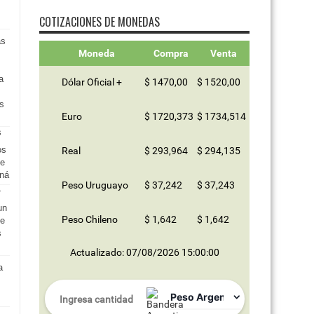
COTIZACIONES DE MONEDAS
as
Moneda
Compra
Venta
a
Dólar Oficial +
$ 1470,00
$ 1520,00
os
Euro
$ 1720,373
$ 1734,514
os
Real
$ 293,964
$ 294,135
te
aná
Peso Uruguayo
$ 37,242
$ 37,243
un
Peso Chileno
$ 1,642
$ 1,642
he
s
Actualizado: 07/08/2026 15:00:00
a