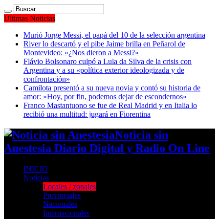
Ultimas Noticias
Murió Jorge Messi, el papá del 10 de la selección argentina
River lo descartó y el pibe Jaime brilla en Peñarol de
Montevideo: «¿Nos dieron a Messi?»
Flávio Bolsonaro culpó a Lula da Silva de la crisis con
Argentina y a su «política exterior ideologizada y de
confrontación»
Camilota presentó a su nueva novia y contó su historia de
amor: «Hoy, por fin, podemos dejar de escondernos»
Franco Mastantuono se fue de Real Madrid y en Italia lo
recibió una multitud: jugará en Fiorentina
Noticia sin
Anestesia Diario Digital y Radio On Line
INICIO
Noticias
Locales / zonales
Provinciales
Nacionales
Internacionales