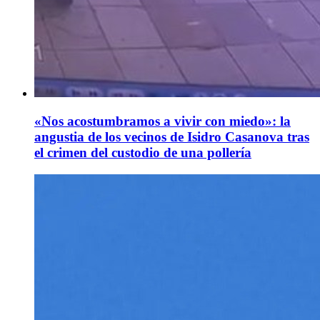
«Nos acostumbramos a vivir con miedo»: la
angustia de los vecinos de Isidro Casanova tras
el crimen del custodio de una pollería