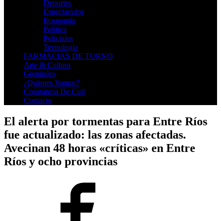
Deportes
Espectaculos
Economia
Politica
Policiales
Tecnologia
FARMACIAS DE TURNO
Arte & Cultura
Gremiales
¿Quienes Somos?
Constancia De Cuil
Contacto
El alerta por tormentas para Entre Ríos
fue actualizado: las zonas afectadas.
Avecinan 48 horas «críticas» en Entre
Ríos y ocho provincias