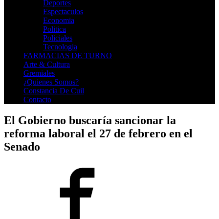
Deportes
Espectaculos
Economia
Politica
Policiales
Tecnologia
FARMACIAS DE TURNO
Arte & Cultura
Gremiales
¿Quienes Somos?
Constancia De Cuil
Contacto
El Gobierno buscaría sancionar la
reforma laboral el 27 de febrero en el
Senado