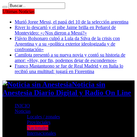
Ultimas Noticias
Murió Jorge Messi, el papá del 10 de la selección argentina
River lo descartó y el pibe Jaime brilla en Peñarol de
Montevideo: «¿Nos dieron a Messi?»
Flávio Bolsonaro culpó a Lula da Silva de la crisis con
Argentina y a su «política exterior ideologizada y de
confrontación»
Camilota presentó a su nueva novia y contó su historia de
amor: «Hoy, por fin, podemos dejar de escondernos»
Franco Mastantuono se fue de Real Madrid y en Italia lo
recibió una multitud: jugará en Fiorentina
Noticia sin
Anestesia Diario Digital y Radio On Line
INICIO
Noticias
Locales / zonales
Provinciales
Nacionales
Internacionales