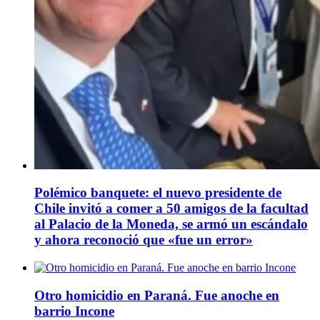
Polémico banquete: el nuevo presidente de
Chile invitó a comer a 50 amigos de la facultad
al Palacio de la Moneda, se armó un escándalo
y ahora reconoció que «fue un error»
Otro homicidio en Paraná. Fue anoche en
barrio Incone