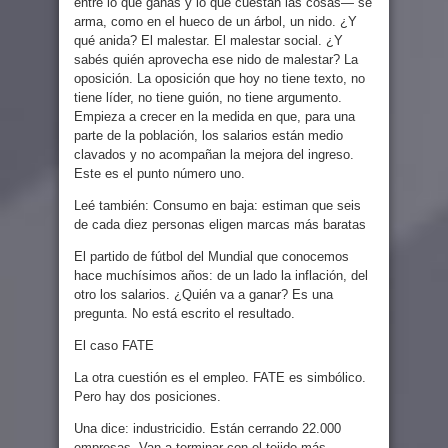
entre lo que ganás y lo que cuestan las cosas— se
arma, como en el hueco de un árbol, un nido. ¿Y
qué anida? El malestar. El malestar social. ¿Y
sabés quién aprovecha ese nido de malestar? La
oposición. La oposición que hoy no tiene texto, no
tiene líder, no tiene guión, no tiene argumento.
Empieza a crecer en la medida en que, para una
parte de la población, los salarios están medio
clavados y no acompañan la mejora del ingreso.
Este es el punto número uno.
Leé también: Consumo en baja: estiman que seis
de cada diez personas eligen marcas más baratas
El partido de fútbol del Mundial que conocemos
hace muchísimos años: de un lado la inflación, del
otro los salarios. ¿Quién va a ganar? Es una
pregunta. No está escrito el resultado.
El caso FATE
La otra cuestión es el empleo. FATE es simbólico.
Pero hay dos posiciones.
Una dice: industricidio. Están cerrando 22.000
empresas. Van a terminar con el tejido más