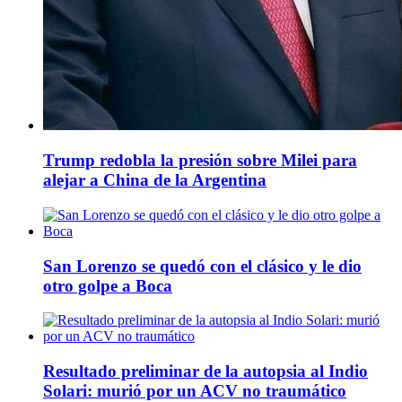
Trump redobla la presión sobre Milei para
alejar a China de la Argentina
San Lorenzo se quedó con el clásico y le dio
otro golpe a Boca
Resultado preliminar de la autopsia al Indio
Solari: murió por un ACV no traumático