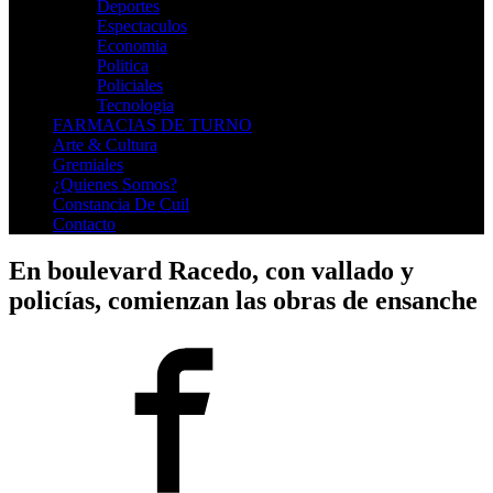
Deportes
Espectaculos
Economia
Politica
Policiales
Tecnologia
FARMACIAS DE TURNO
Arte & Cultura
Gremiales
¿Quienes Somos?
Constancia De Cuil
Contacto
En boulevard Racedo, con vallado y
policías, comienzan las obras de ensanche