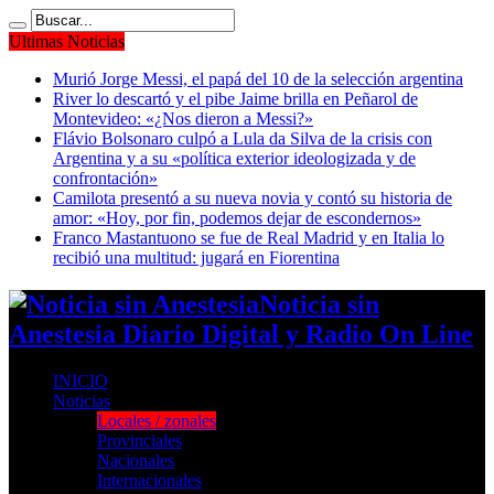
Ultimas Noticias
Murió Jorge Messi, el papá del 10 de la selección argentina
River lo descartó y el pibe Jaime brilla en Peñarol de
Montevideo: «¿Nos dieron a Messi?»
Flávio Bolsonaro culpó a Lula da Silva de la crisis con
Argentina y a su «política exterior ideologizada y de
confrontación»
Camilota presentó a su nueva novia y contó su historia de
amor: «Hoy, por fin, podemos dejar de escondernos»
Franco Mastantuono se fue de Real Madrid y en Italia lo
recibió una multitud: jugará en Fiorentina
Noticia sin
Anestesia Diario Digital y Radio On Line
INICIO
Noticias
Locales / zonales
Provinciales
Nacionales
Internacionales