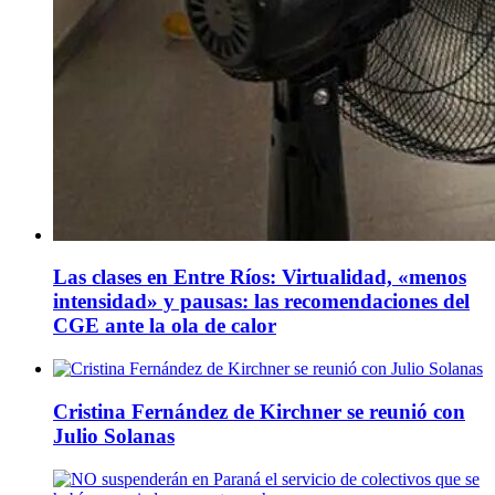
Las clases en Entre Ríos: Virtualidad, «menos
intensidad» y pausas: las recomendaciones del
CGE ante la ola de calor
Cristina Fernández de Kirchner se reunió con
Julio Solanas