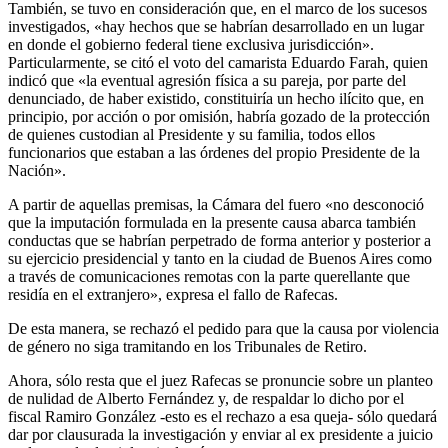
También, se tuvo en consideración que, en el marco de los sucesos
investigados, «hay hechos que se habrían desarrollado en un lugar
en donde el gobierno federal tiene exclusiva jurisdicción».
Particularmente, se citó el voto del camarista Eduardo Farah, quien
indicó que «la eventual agresión física a su pareja, por parte del
denunciado, de haber existido, constituiría un hecho ilícito que, en
principio, por acción o por omisión, habría gozado de la protección
de quienes custodian al Presidente y su familia, todos ellos
funcionarios que estaban a las órdenes del propio Presidente de la
Nación».
A partir de aquellas premisas, la Cámara del fuero «no desconoció
que la imputación formulada en la presente causa abarca también
conductas que se habrían perpetrado de forma anterior y posterior a
su ejercicio presidencial y tanto en la ciudad de Buenos Aires como
a través de comunicaciones remotas con la parte querellante que
residía en el extranjero», expresa el fallo de Rafecas.
De esta manera, se rechazó el pedido para que la causa por violencia
de género no siga tramitando en los Tribunales de Retiro.
Ahora, sólo resta que el juez Rafecas se pronuncie sobre un planteo
de nulidad de Alberto Fernández y, de respaldar lo dicho por el
fiscal Ramiro González -esto es el rechazo a esa queja- sólo quedará
dar por clausurada la investigación y enviar al ex presidente a juicio