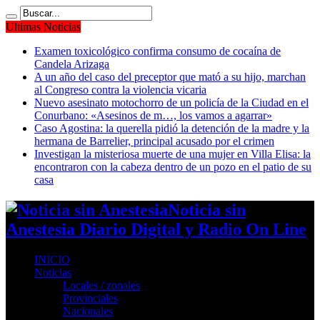
Ultimas Noticias
Examen toxicológico confirma consumo de cocaína de
Candela Arizaga
A un año del caso del preceptor que mató a su hijo, marchan
al Congreso contra la violencia vicaria
Nuevo asesinato motochorro de un policía de la Ciudad en el
Conurbano: «Asesinos de m…, los vamos a agarrar»
Caso Agostina: la querella pidió la detención de la madre y la
hermana de Barrelier, principal acusado por el crimen
Investigan la misteriosa muerte de una mujer en Villa Elisa: la
encontraron con la cabeza dentro de un pozo en el patio de su
casa
Noticia sin
Anestesia Diario Digital y Radio On Line
INICIO
Noticias
Locales / zonales
Provinciales
Nacionales