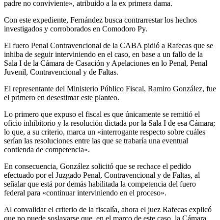
padre no conviviente», atribuido a la ex primera dama.
Con este expediente, Fernández busca contrarrestar los hechos
investigados y corroborados en Comodoro Py.
El fuero Penal Contravencional de la CABA pidió a Rafecas que se
inhiba de seguir interviniendo en el caso, en base a un fallo de la
Sala I de la Cámara de Casación y Apelaciones en lo Penal, Penal
Juvenil, Contravencional y de Faltas.
El representante del Ministerio Público Fiscal, Ramiro González, fue
el primero en desestimar este planteo.
Lo primero que expuso el fiscal es que únicamente se remitió el
oficio inhibitorio y la resolución dictada por la Sala I de esa Cámara;
lo que, a su criterio, marca un «interrogante respecto sobre cuáles
serían las resoluciones entre las que se trabaría una eventual
contienda de competencia».
En consecuencia, González solicitó que se rechace el pedido
efectuado por el Juzgado Penal, Contravencional y de Faltas, al
señalar que está por demás habilitada la competencia del fuero
federal para «continuar interviniendo en el proceso».
Al convalidar el criterio de la fiscalía, ahora el juez Rafecas explicó
que no puede soslayarse que, en el marco de este caso, la Cámara