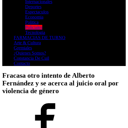
Internacionales
Deportes
Espectaculos
Economia
Politica
Policiales
Tecnologia
FARMACIAS DE TURNO
Arte & Cultura
Gremiales
¿Quienes Somos?
Constancia De Cuil
Contacto
Fracasa otro intento de Alberto
Fernández y se acerca al juicio oral por
violencia de género