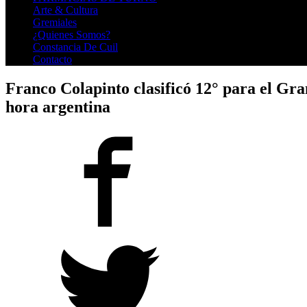
Arte & Cultura
Gremiales
¿Quienes Somos?
Constancia De Cuil
Contacto
Franco Colapinto clasificó 12° para el Gr
hora argentina