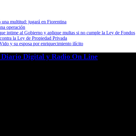
 una multitud: jugará en Fiorentina
una operación
cia que intime al Gobierno y aplique multas si no cumple la Ley de Fondos
 contra la Ley de Propiedad Privada
ido y su esposa por enriquecimiento ilícito
a Diario Digital y Radio On Line