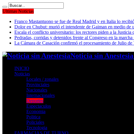
Ultimas Noticias
Franco Mastantuono se fue de Real Madrid y en Italia lo recibió
Dolor en Chubut: murió el intendente de Gaiman en medio de 
Escala el conflicto universitario: los rectores piden a la Justi
Pedradas, corridas y detenidos frente al Congreso en la marcha
La Cámara de Casación confirmó el procesamiento de Julio de V
Noticia sin Anestesi
INICIO
Noticias
Locales / zonales
Provinciales
Nacionales
Internacionales
Deportes
Espectaculos
Economia
Politica
Policiales
Tecnologia
FARMACIAS DE TURNO