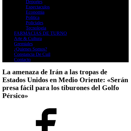
Deportes
Espectaculos
Economia
Politica
Policiales
Tecnologia
FARMACIAS DE TURNO
Arte & Cultura
Gremiales
¿Quienes Somos?
Constancia De Cuil
Contacto
La amenaza de Irán a las tropas de
Estados Unidos en Medio Oriente: «Serán
presa fácil para los tiburones del Golfo
Pérsico»