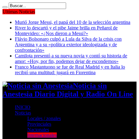
Ultimas Noticias
Murió Jorge Messi, el papá del 10 de la selección argentina
River lo descartó y el pibe Jaime brilla en Peñarol de
Montevideo: «¿Nos dieron a Messi?»
Flávio Bolsonaro culpó a Lula da Silva de la crisis con
Argentina y a su «política exterior ideologizada y de
confrontación»
Camilota presentó a su nueva novia y contó su historia de
amor: «Hoy, por fin, podemos dejar de escondernos»
Franco Mastantuono se fue de Real Madrid y en Italia lo
recibió una multitud: jugará en Fiorentina
Noticia sin
Anestesia Diario Digital y Radio On Line
INICIO
Noticias
Locales / zonales
Provinciales
Nacionales
Internacionales