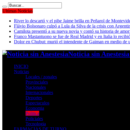
Ultimas Noticias
River lo descartó y el pibe Jaime brilla en Peñarol de Montevi
Flávio Bolsonaro culpó a Lula da Silva de la crisis con Argentin
Camilota presentó a su nueva novia y contó su historia de amo
Franco Mastantuono se fue de Real Madrid y en Italia lo recibió
Dolor en Chubut: murió el intendente de Gaiman en medio de 
Noticia sin Anestesi
INICIO
Noticias
Locales / zonales
Provinciales
Nacionales
Internacionales
Deportes
Espectaculos
Economia
Politica
Policiales
Tecnologia
FARMACIAS DE TURNO