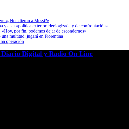
deo: «¿Nos dieron a Messi?»
a y a su «política exterior ideologizada y de confrontación»
r: «Hoy, por fin, podemos dejar de escondernos»
 una multitud: jugará en Fiorentina
una operación
a Diario Digital y Radio On Line