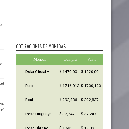
ío
COTIZACIONES DE MONEDAS
Moneda
Compra
Venta
de
Dólar Oficial +
$ 1470,00
$ 1520,00
tad
Euro
$ 1716,013
$ 1730,123
Real
$ 292,836
$ 292,837
 de
le”
Peso Uruguayo
$ 37,247
$ 37,247
Peso Chileno
$ 1,639
$ 1,639