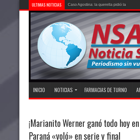
ULTIMAS NOTICIAS
Caso Agostina: la querella pidió la detenci
INICIO
NOTICIAS
FARMACIAS DE TURNO
A
¡Marianito Werner ganó todo hoy en S
Paraná «voló» en serie y final