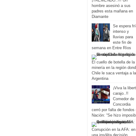
¡TREMENDO..!!! Un
hombre asesinó a sus
padres esta mañana en
Diamante
Se espera fr
intenso y
lluvias para
este fin de
semana en Entre Ríos
El cuello de botella de la
minería en la región don
Chile le saca ventaja a la
Argentina
¡Viva la liber
carajo..!!
Comedor de
Concordia
cerró por falta de fondos
Nación: “Se hizo imposib
Corrupción en la AFA: en
una insólita decisión