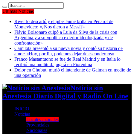
Ultimas Noticias
River lo descartó y el pibe Jaime brilla en Peñarol de
Montevideo: «¿Nos dieron a Messi?»
Flávio Bolsonaro culpó a Lula da Silva de la crisis con
Argentina y a su «política exterior ideologizada y de
confrontación»
Camilota presentó a su nueva novia y contó su historia de
amor: «Hoy, por fin, podemos dejar de escondernos»
Franco Mastantuono se fue de Real Madrid y en Italia lo
recibió una multitud: jugará en Fiorentina
Dolor en Chubut: murió el intendente de Gaiman en medio de
una operación
Noticia sin
Anestesia Diario Digital y Radio On Line
INICIO
Noticias
Locales / zonales
Provinciales
Nacionales