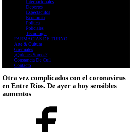
Internacionales
Deportes
Espectaculos
Economia
Politica
Policiales
Tecnologia
FARMACIAS DE TURNO
Arte & Cultura
Gremiales
¿Quienes Somos?
Constancia De Cuil
Contacto
Otra vez complicados con el coronavirus
en Entre Ríos. De ayer a hoy sensibles
aumentos