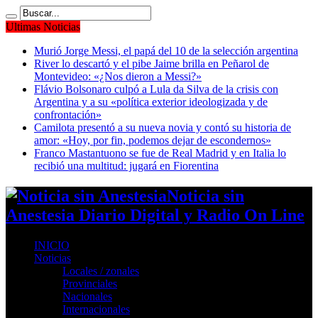
Ultimas Noticias
Murió Jorge Messi, el papá del 10 de la selección argentina
River lo descartó y el pibe Jaime brilla en Peñarol de
Montevideo: «¿Nos dieron a Messi?»
Flávio Bolsonaro culpó a Lula da Silva de la crisis con
Argentina y a su «política exterior ideologizada y de
confrontación»
Camilota presentó a su nueva novia y contó su historia de
amor: «Hoy, por fin, podemos dejar de escondernos»
Franco Mastantuono se fue de Real Madrid y en Italia lo
recibió una multitud: jugará en Fiorentina
Noticia sin
Anestesia Diario Digital y Radio On Line
INICIO
Noticias
Locales / zonales
Provinciales
Nacionales
Internacionales