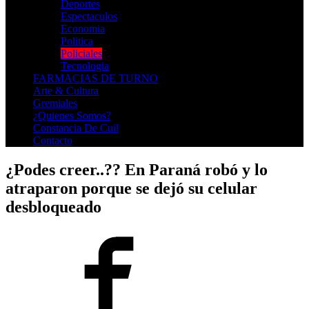
Deportes
Espectaculos
Economia
Politica
Policiales
Tecnologia
FARMACIAS DE TURNO
Arte & Cultura
Gremiales
¿Quienes Somos?
Constancia De Cuil
Contacto
¿Podes creer..?? En Paraná robó y lo
atraparon porque se dejó su celular
desbloqueado