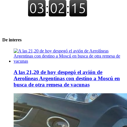
De interes
A las 21,20 de hoy despegó el avión de
Aerolíneas Argentinas con destino a Moscú en
busca de otra remesa de vacunas