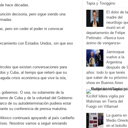
Tapia y Toviggino
de hace décadas.
El dolor de la
función decisoria, pero sigue siendo una
madre del
armadas.
neurólogo qu
murió en el
s, pero sin ceder el poder ni convocar
departamento de Felipe
Pettinato: «Nunca tuve
ánimo de venganza»
ercamiento con Estados Unidos, sin que eso
Jamiroquai
vuelve a la
Argentina
ércoles que existen conversaciones para
después de 
años: todo lo que tenés
nidos y Cuba, al tiempo que reiteró que su
que saber de su próximo
aguda crisis económica que vive la isla,
show en Buenos Aires
os gobiernos. O sea, no solamente de la
Kicillof lidera vigilia por
ierno de Cuba y de la voluntad del Gobierno
Malvinas en Tierra del
arco de su autodeterminación pudiera estar
Fuego sin Villarruel
rante su conferencia de prensa matutina.
La guerra en
 México continuará apoyando al país caribeño
Medio Orient
íses. Nosotros vamos a seguir enviando
en el bolsillo