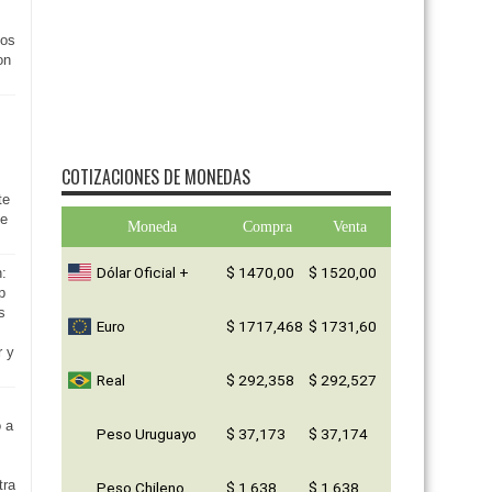
ios
on
COTIZACIONES DE MONEDAS
te
de
Moneda
Compra
Venta
Dólar Oficial +
$ 1470,00
$ 1520,00
n:
p
s
Euro
$ 1717,468
$ 1731,60
r y
Real
$ 292,358
$ 292,527
 a
Peso Uruguayo
$ 37,173
$ 37,174
tra
Peso Chileno
$ 1,638
$ 1,638