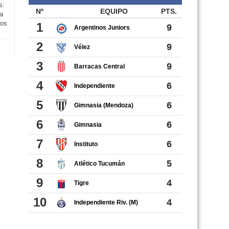
s:
a
tos