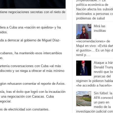
¡Imperdonable..!! La
política económica de
Nación afecta los subsid
iene negociaciones secretas con el nieto de
destinados a personas c
problemas de salud
Mirá las
dera a Cuba una «nación en quiebra» y ha
insólitas
nidos.
da a derrocar al gobierno de Miguel Díaz-
«recomendaciones» de
Majul en vivo: «Evitá dar
el gustito»… Es un hijo 
 cubanos, ha mantenido esos intercambios
remil p….
no.
Ataque a Irá
antenía conversaciones con Cuba «al más
Donald Trum
discreto y se niega a ofrecer el más mínimo
reveló que lo
jerarcas del
régimen le pidieron habla
ton rehusaron comentar el reporte de Axios.
«he accedido a hacerlo»
la, tras el éxito que logró con la incautación
Sin fútbol: la
on una negociación con Caracas. Cuba
AFA convocó
egociar.
un paro en
medio de la
es de electricidad son constantes.
investigación judicial con