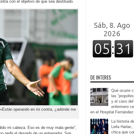
ntra con el objetivo de que sea destituido.
DE INTERES
Qué ocurre 
las “propofes
y el caso del
enfermero ce
a: «Están operando en mi contra, ¿adónde me
en el Hospital Fernández
La historia d
Leila Harlac, 
ido mi cabeza. Eso es de muy mala gente”,
chica que co
o no pedir el despido de un entrenador. Son