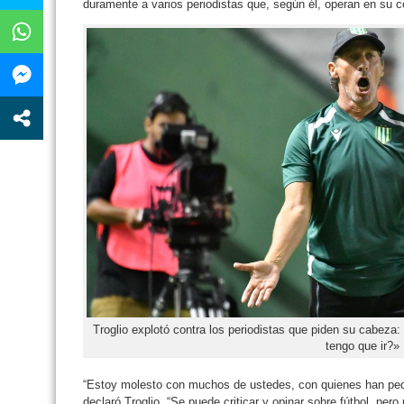
duramente a varios periodistas que, según él, operan en su co
Troglio explotó contra los periodistas que piden su cabez
tengo que ir?»
“Estoy molesto con muchos de ustedes, con quienes han ped
declaró Troglio. “Se puede criticar y opinar sobre fútbol, per