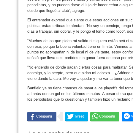
periodistas, y no pueden darse el lujo de hacer echar a algui
desde que llegué al club”, agregó.
El entrenador expresó que siente que estas acciones en su con
publica, estas críticas le afectan. “No soy un pendejo, teng
días a trabajar, sin cobrar, y le pongo el lomo como loco”, so
“Muchos de los que piden mi salida ni siquiera están acá ni 
con eso, porque la buena voluntad tiene un límite. Vinimos a
puntos no acompañan ni de local ni de visitante, estoy confo
señaló que lleva seis partidos sin ganar fuera de casa por pr
“No entiendo de dónde sacan ciertas cosas para maltratar. Se
conmigo, y lo acepto, pero que pidan mi cabeza… ¿Adónde m
viene dando la cara. Me voy a quedar y me van a tener que b
Banfield ya no tiene chances de pasar a los playoffs del torne
a Lanús con un gol en los últimos minutos. A pesar de su qu
los periodistas que lo cuestionan y también hizo un reclamo ha