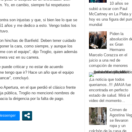
10 años se
en. Yo, en cambio, siempre fui respetuoso
subió a tocar con Paul
McCartney en La Plata y
hoy es una figura del pu
tra son injustas y que, si bien lee lo que se
mundial
o 61 años y me dedico a esto. Vengo todos los
stuvo.
Piden la
absolución d
son hinchas de Banfield. Deben tener cuidado
ex Gran
 poner la cara, como siempre, y aunque los
Hermano
rme con el equipo”, dijo Troglio, quien además
Marcelo Corazza en el
imera vez en su carrera.
juicio a una red de
corrupción de menores
 puede criticar y no estar de acuerdo
e tengo que ir? Hace un año que el equipo
ancar”, concluyó.
¡La noticia que todos
queriamos..!!! ¡MAIA fue
o Apertura, en el que perdió el clásico frente
encontrada en perfecto
eja pública, Troglio no mencionó nombres de
estado de salud. Mirá el
cia la dirigencia por la falta de pago.
video del momento…
Crimen de
Agostina Veg
se llevaron
ropa y un
colchón de la casa de