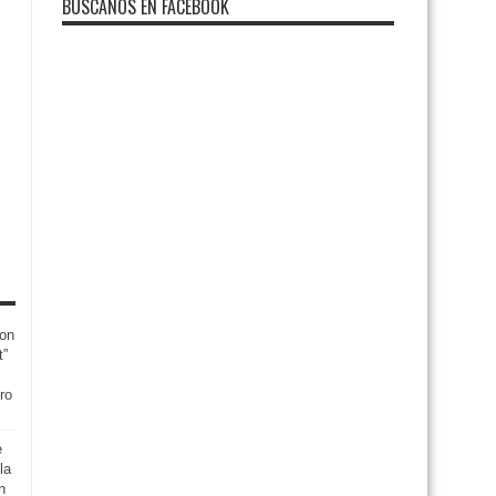
BUSCANOS EN FACEBOOK
con
t”
ro
e
la
n