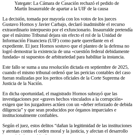
Yategate: La Cámara de Casación rechazó el pedido de
Martín Insaurralde de apartar a la UIF de la causa
La decisión, tomada por mayoría con los votos de los jueces
Gustavo Hornos y Javier Carbajo, declaró inadmisible el recurso
extraordinario interpuesto por el exfuncionario. Insaurralde pretendía
que el máximo Tribunal dejara sin efecto el rol de la Unidad de
Información Financiera (UIF) como parte querellante en el
expediente. El juez Hornos sostuvo que el planteo de la defensa no
logró demostrar la existencia de una «cuestión federal debidamente
fundada» ni supuestos de arbitrariedad para habilitar la instancia.
Este fallo se suma a una resolución dictada en septiembre de 2025,
cuando el mismo tribunal ordenó que las pericias contables del caso
fueran realizadas por los peritos oficiales de la Corte Suprema de
Justicia de la Nación.
En dicha oportunidad, el magistrado Hornos subrayó que las
investigaciones por «graves hechos vinculados a la corrupción»
exigen que los juzgadores actúen con un «deber reforzado de debida
diligencia” y que sean producidos por órganos imparciales e
institucionalmente confiables.
Según el juez, estos delitos “dañan la legitimidad de las instituciones
y atentan contra el orden moral y la justicia, y afectan el desarrollo