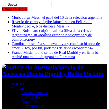
Ultimas Noticias
Murió Jorge Messi, el papá del 10 de la selección argentina
River lo descartó y el pibe Jaime brilla en Peñarol de
Montevideo: «¿Nos dieron a Messi?»
Flávio Bolsonaro culpó a Lula da Silva de la crisis con
Argentina y a su «política exterior ideologizada y de
confrontación»
Camilota presentó a su nueva novia y contó su historia de
amor: «Hoy, por fin, podemos dejar de escondernos»
Franco Mastantuono se fue de Real Madrid y en Italia lo
recibió una multitud: jugará en Fiorentina
Noticia sin
Anestesia Diario Digital y Radio On Line
INICIO
Noticias
Locales / zonales
Provinciales
Nacionales
Internacionales