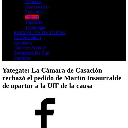
Deportes
Espectaculos
Economia
Politica
Policiales
Tecnologia
FARMACIAS DE TURNO
Arte & Cultura
Gremiales
¿Quienes Somos?
Constancia De Cuil
Contacto
Yategate: La Cámara de Casación
rechazó el pedido de Martín Insaurralde
de apartar a la UIF de la causa