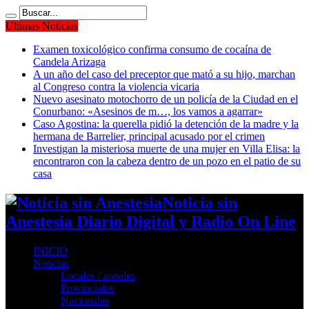
Ultimas Noticias
Examen toxicológico confirma consumo de cocaína de
Candela Arizaga
A un año del caso del preceptor que mató a su hijo, marchan
al Congreso contra la violencia vicaria
Nuevo asesinato motochorro de un policía de la Ciudad en el
Conurbano: «Asesinos de m…, los vamos a agarrar»
Caso Agostina: la querella pidió la detención de la madre y la
hermana de Barrelier, principal acusado por el crimen
Investigan la misteriosa muerte de una mujer en Villa Elisa: la
encontraron con la cabeza dentro de un pozo en el patio de su
casa
Noticia sin
Anestesia Diario Digital y Radio On Line
INICIO
Noticias
Locales / zonales
Provinciales
Nacionales