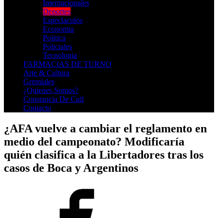
Internacionales
Deportes
Espectaculos
Economia
Politica
Policiales
Tecnologia
FARMACIAS DE TURNO
Arte & Cultura
Gremiales
¿Quienes Somos?
Constancia De Cuil
Contacto
¿AFA vuelve a cambiar el reglamento en
medio del campeonato? Modificaría
quién clasifica a la Libertadores tras los
casos de Boca y Argentinos