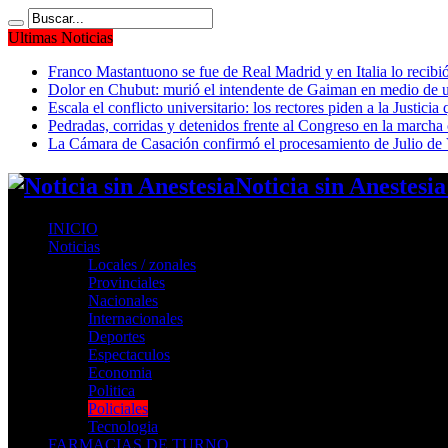
Ultimas Noticias
Franco Mastantuono se fue de Real Madrid y en Italia lo recibió
Dolor en Chubut: murió el intendente de Gaiman en medio de 
Escala el conflicto universitario: los rectores piden a la Justi
Pedradas, corridas y detenidos frente al Congreso en la marcha
La Cámara de Casación confirmó el procesamiento de Julio de V
Noticia sin Anestesi
INICIO
Noticias
Locales / zonales
Provinciales
Nacionales
Internacionales
Deportes
Espectaculos
Economia
Politica
Policiales
Tecnologia
FARMACIAS DE TURNO