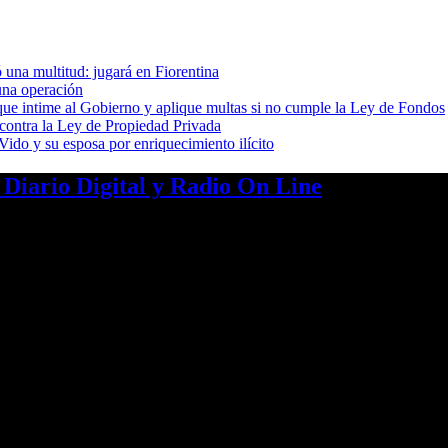
 una multitud: jugará en Fiorentina
una operación
cia que intime al Gobierno y aplique multas si no cumple la Ley de Fondos
 contra la Ley de Propiedad Privada
ido y su esposa por enriquecimiento ilícito
a Diario Digital y Radio On Line