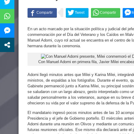
En un acto marcado por la situación política y judicial del je
conmemoración por el Día del Veterano y los Caídos en Malvi
Manuel Adorni, cuyo rol actual se encuentra en el centro de 
hermana durante la ceremonia.
Con Manuel Adorni en primera fila, Javier Milei encabez
Adorni llegó minutos antes que Milei y Karina Milei, integrá
ministros, de espaldas a los fotógrafos. Durante el evento, q
Gabinete permaneció junto a Karina Milei, su principal sostén
se saludaron con un largo abrazo, gesto interpretado como un
saludar personalmente a los veteranos, aunque en su breve d
ofrecieron su vida por el valor supremo de la defensa de la Pa
El mandatario ingresó pocos minutos antes de las 10 acompa
Presidencia y el jefe de Gobierno porteño. El miércoles anterio
Adorni durante una reunión en Olivos y mediante un comunicad
futuras reuniones oficiales. Ese mismo día declarará ante el j