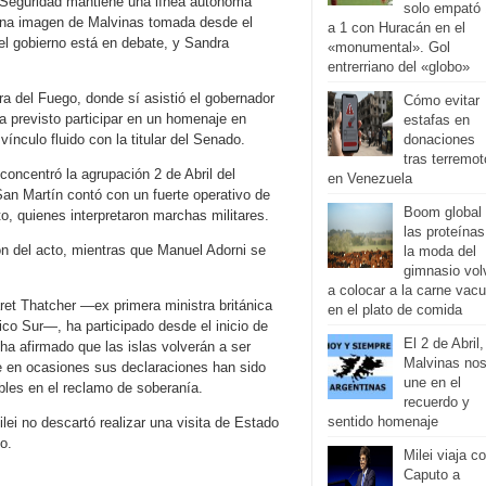
de Seguridad mantiene una línea autónoma
solo empató 
una imagen de Malvinas tomada desde el
a 1 con Huracán en el
el gobierno está en debate, y Sandra
«monumental». Gol
entrerriano del «globo»
erra del Fuego, donde sí asistió el gobernador
Cómo evitar
nía previsto participar en un homenaje en
estafas en
ínculo fluido con la titular del Senado.
donaciones
tras terremo
concentró la agrupación 2 de Abril del
en Venezuela
San Martín contó con un fuerte operativo de
Boom global
o, quienes interpretaron marchas militares.
las proteínas
ión del acto, mientras que Manuel Adorni se
la moda del
gimnasio vol
a colocar a la carne vac
et Thatcher —ex primera ministra británica
en el plato de comida
ntico Sur—, ha participado desde el inicio de
El 2 de Abril,
 afirmado que las islas volverán a ser
Malvinas no
e en ocasiones sus declaraciones han sido
une en el
bles en el reclamo de soberanía.
recuerdo y
sentido homenaje
lei no descartó realizar una visita de Estado
o.
Milei viaja c
Caputo a