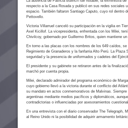
La ausencia de Patricia Bullrich fue notable; la exministra 
respecto a la Casa Rosada y publicó en sus redes sociales 
espacio. También faltaron Santiago Caputo, cuyo rol dentro d
Pettovello.
Victoria Villarruel canceló su participación en la vigilia en Ti
Axel Kicillof. La vicepresidenta, enfrentada con los Milei, te
Chivilcoy, gobernado por Guillermo Britos, quien mantiene un v
En torno a las placas con los nombres de los 649 caídos, se 
Regimiento de Granaderos y la fanfarria Alto Perú. La Plaza 
seguridad y la presencia de uniformados y cadetes del Ejércit
El presidente y su gabinete se retiraron antes de la finalizac
marchó por cuenta propia.
Milei, declarado admirador del programa económico de Margar
cuyo gobierno llevó a la victoria durante el conflicto del Atlá
su mandato en actos conmemorativos de Malvinas. Siempre ha
argentinas mediante medios pacíficos y diplomáticos, aunqu
contradictorias o influenciadas por asesoramientos cuestiona
En una entrevista con el diario conservador The Telegraph, Mi
al Reino Unido ni la posibilidad de adquirir armamento británic