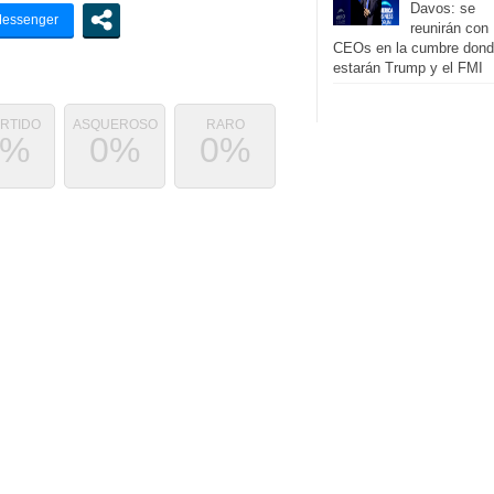
Davos: se
reunirán con
CEOs en la cumbre don
estarán Trump y el FMI
ERTIDO
ASQUEROSO
RARO
0%
0%
0%