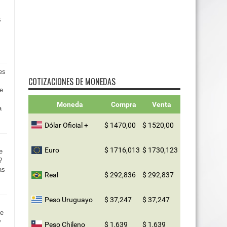
s
es
COTIZACIONES DE MONEDAS
de
Moneda
Compra
Venta
a
Dólar Oficial +
$ 1470,00
$ 1520,00
Euro
$ 1716,013
$ 1730,123
e
?
as
Real
$ 292,836
$ 292,837
Peso Uruguayo
$ 37,247
$ 37,247
de
y
Peso Chileno
$ 1,639
$ 1,639