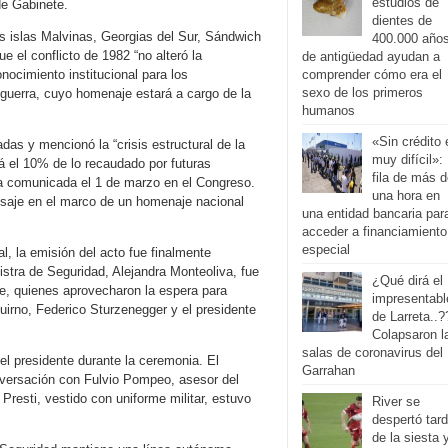
estudios de
de Gabinete.
dientes de
as islas Malvinas, Georgias del Sur, Sándwich
400.000 año
 el conflicto de 1982 “no alteró la
de antigüedad ayudan a
nocimiento institucional para los
comprender cómo era el
sexo de los primeros
guerra, cuyo homenaje estará a cargo de la
humanos
«Sin crédito 
das y mencionó la “crisis estructural de la
muy difícil»:
rá el 10% de lo recaudado por futuras
fila de más 
ya comunicada el 1 de marzo en el Congreso.
una hora en
nsaje en el marco de un homenaje nacional
una entidad bancaria par
acceder a financiamiento
especial
l, la emisión del acto fue finalmente
nistra de Seguridad, Alejandra Monteoliva, fue
¿Qué dirá el
ete, quienes aprovecharon la espera para
impresentabl
uirno, Federico Sturzenegger y el presidente
de Larreta..?
Colapsaron l
salas de coronavirus del
el presidente durante la ceremonia. El
Garrahan
onversación con Fulvio Pompeo, asesor del
Presti, vestido con uniforme militar, estuvo
River se
despertó tar
de la siesta 