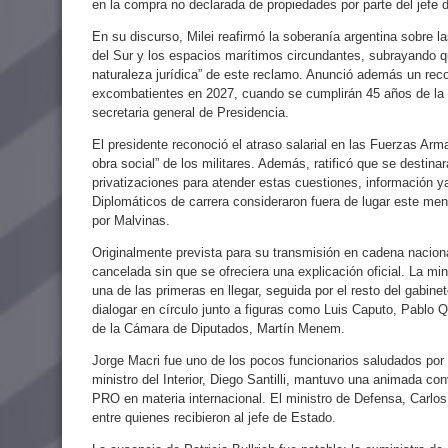
en la compra no declarada de propiedades por parte del jefe 
En su discurso, Milei reafirmó la soberanía argentina sobre l
del Sur y los espacios marítimos circundantes, subrayando que
naturaleza jurídica” de este reclamo. Anunció además un reco
excombatientes en 2027, cuando se cumplirán 45 años de la 
secretaria general de Presidencia.
El presidente reconoció el atraso salarial en las Fuerzas Arma
obra social” de los militares. Además, ratificó que se destina
privatizaciones para atender estas cuestiones, información 
Diplomáticos de carrera consideraron fuera de lugar este me
por Malvinas.
Originalmente prevista para su transmisión en cadena naciona
cancelada sin que se ofreciera una explicación oficial. La mi
una de las primeras en llegar, seguida por el resto del gabin
dialogar en círculo junto a figuras como Luis Caputo, Pablo Q
de la Cámara de Diputados, Martín Menem.
Jorge Macri fue uno de los pocos funcionarios saludados por 
ministro del Interior, Diego Santilli, mantuvo una animada c
PRO en materia internacional. El ministro de Defensa, Carlos 
entre quienes recibieron al jefe de Estado.