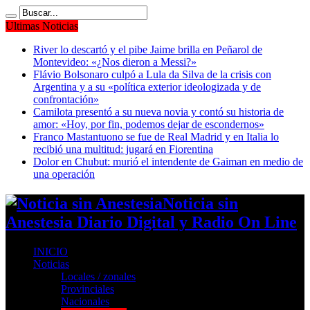
Ultimas Noticias
River lo descartó y el pibe Jaime brilla en Peñarol de
Montevideo: «¿Nos dieron a Messi?»
Flávio Bolsonaro culpó a Lula da Silva de la crisis con
Argentina y a su «política exterior ideologizada y de
confrontación»
Camilota presentó a su nueva novia y contó su historia de
amor: «Hoy, por fin, podemos dejar de escondernos»
Franco Mastantuono se fue de Real Madrid y en Italia lo
recibió una multitud: jugará en Fiorentina
Dolor en Chubut: murió el intendente de Gaiman en medio de
una operación
Noticia sin
Anestesia Diario Digital y Radio On Line
INICIO
Noticias
Locales / zonales
Provinciales
Nacionales