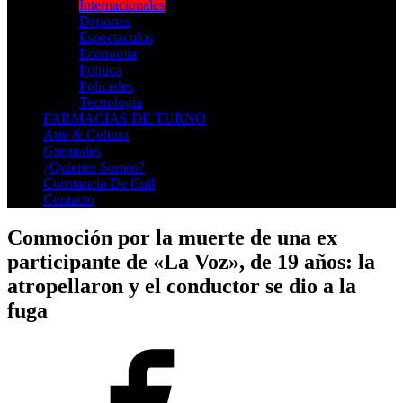
Internacionales
Deportes
Espectaculos
Economia
Politica
Policiales
Tecnologia
FARMACIAS DE TURNO
Arte & Cultura
Gremiales
¿Quienes Somos?
Constancia De Cuil
Contacto
Conmoción por la muerte de una ex
participante de «La Voz», de 19 años: la
atropellaron y el conductor se dio a la
fuga