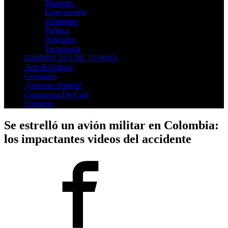
Deportes
Espectaculos
Economia
Politica
Policiales
Tecnologia
FARMACIAS DE TURNO
Arte & Cultura
Gremiales
¿Quienes Somos?
Constancia De Cuil
Contacto
Se estrelló un avión militar en Colombia:
los impactantes videos del accidente