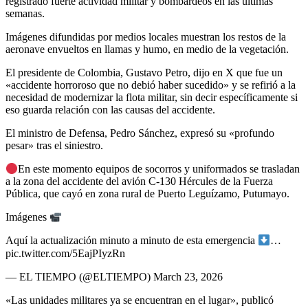
registrado fuerte actividad militar y bombardeos en las últimas
semanas.
Imágenes difundidas por medios locales muestran los restos de la
aeronave envueltos en llamas y humo, en medio de la vegetación.
El presidente de Colombia, Gustavo Petro, dijo en X que fue un
«accidente horroroso que no debió haber sucedido» y se refirió a la
necesidad de modernizar la flota militar, sin decir específicamente si
eso guarda relación con las causas del accidente.
El ministro de Defensa, Pedro Sánchez, expresó su «profundo
pesar» tras el siniestro.
En este momento equipos de socorros y uniformados se trasladan
a la zona del accidente del avión C-130 Hércules de la Fuerza
Pública, que cayó en zona rural de Puerto Leguízamo, Putumayo.
Imágenes
Aquí la actualización minuto a minuto de esta emergencia
…
pic.twitter.com/5EajPIyzRn
— EL TIEMPO (@ELTIEMPO) March 23, 2026
«Las unidades militares ya se encuentran en el lugar», publicó