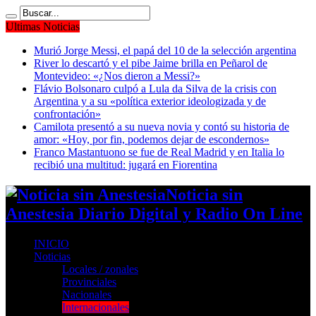
Ultimas Noticias
Murió Jorge Messi, el papá del 10 de la selección argentina
River lo descartó y el pibe Jaime brilla en Peñarol de
Montevideo: «¿Nos dieron a Messi?»
Flávio Bolsonaro culpó a Lula da Silva de la crisis con
Argentina y a su «política exterior ideologizada y de
confrontación»
Camilota presentó a su nueva novia y contó su historia de
amor: «Hoy, por fin, podemos dejar de escondernos»
Franco Mastantuono se fue de Real Madrid y en Italia lo
recibió una multitud: jugará en Fiorentina
Noticia sin
Anestesia Diario Digital y Radio On Line
INICIO
Noticias
Locales / zonales
Provinciales
Nacionales
Internacionales